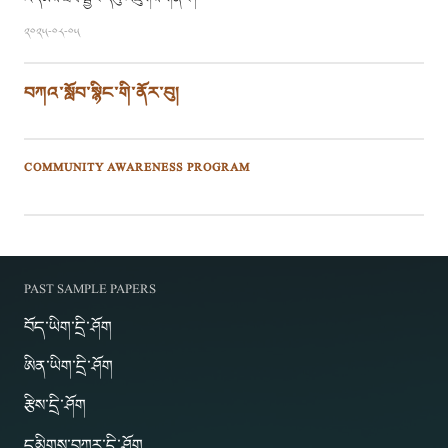
༢༠༢༥-༠༨-༠༥
བཀའ་སློབ་སྙིང་གི་ནོར་བུ།
COMMUNITY AWARENESS PROGRAM
PAST SAMPLE PAPERS
བོད་ཡིག་དྲི་ཤོག
ཨིན་ཡིག་དྲི་ཤོག
རྩིས་དྲི་ཤོག
དམིགས་བཀར་དྲི་ཤོག