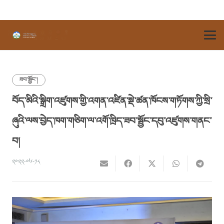
ཟབ་སྦྱོང་།
བོད་མིའི་སྒྲིག་འཛུགས་གྱི་འགན་འཛིན་སྡེ་ཚན་ཁོངས་གཏོགས་ཀྱི་སྲི་
ཞུའི་ལས་བྱེད་ཁག་གཅིག་ལ་འགོ་ཁྲིད་ཟབ་སྦྱོང་དབུ་འཛུགས་གནང་
བ།
༢༠༢༢-༠༦-༡༨