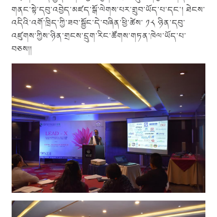
གནང་སྟེ་དབུ་འབྱེད་མཛད་སྒོ་ལེགས་པར་གྲུབ་ཡོད་པ་དང་། ཐེངས་
འདིའི་འགོ་ཁྲིད་ཀྱི་ཟབ་སྦྱོང་དེ་བཞིན་ཕྱི་ཚེས་ ༡༨ ཉིན་དབུ་
འཛུགས་ཀྱིས་ཉིན་གྲངས་དྲུག་རིང་ཚོགས་གཏན་ཁེལ་ཡོད་པ་
བཅས།།