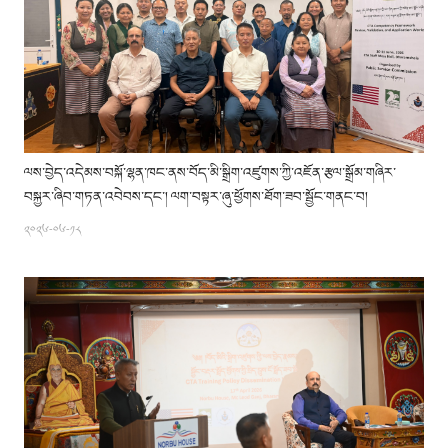
ལས་བྱེད་འདེམས་བསྐོ་ལྷན་ཁང་ནས་བོད་མི་སྒྲིག་འཛུགས་ཀྱི་འཇོན་རྩལ་སྒྲོམ་གཞིར་
བསྐྱར་ཞིབ་གཏན་འབེབས་དང་། ལག་བསྟར་ཞུ་ཕྱོགས་ཐོག་ཟབ་སྦྱོང་གནང་བ།
༢༠༢༦-༠༦-༡༨