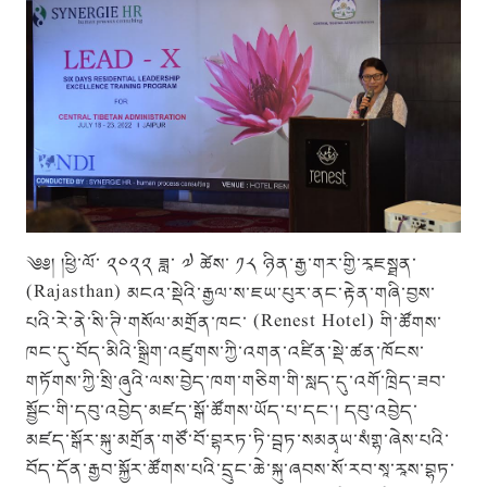
༄༅། །ཕྱི་ལོ་ ༢༠༢༢ ཟླ་ ༧ ཚེས་ ༡༨ ཉིན་རྒྱ་གར་གྱི་རཱཇསྠན་
(Rajasthan) མངའ་སྡེའི་རྒྱལ་ས་ཇཡ་པུར་ནང་རྟེན་གཞི་བྱས་
པའི་རེ་ནེ་སི་ཊི་གསོལ་མགྲོན་ཁང་ (Renest Hotel) གི་ཚོགས་
ཁང་དུ་བོད་མིའི་སྒྲིག་འཛུགས་ཀྱི་འགན་འཛིན་སྡེ་ཚན་ཁོངས་
གཏོགས་ཀྱི་སྲི་ཞུའི་ལས་བྱེད་ཁག་གཅིག་གི་སླད་དུ་འགོ་ཁྲིད་ཟབ་
སྦྱོང་གི་དབུ་འབྱེད་མཛད་སྒོ་ཚོགས་ཡོད་པ་དང་། དབུ་འབྱེད་
མཛད་སྒོར་སྐུ་མགྲོན་གཙོ་བོ་བྷརཏ་ཏི་བྦཏ་སམནྭཡ་སཾགྷ་ཞེས་པའི་
བོད་དོན་རྒྱབ་སྐྱོར་ཚོགས་པའི་དྲུང་ཆེ་སྐུ་ཞབས་སོ་རབ་སཱ་རཱས་བྷཏ་