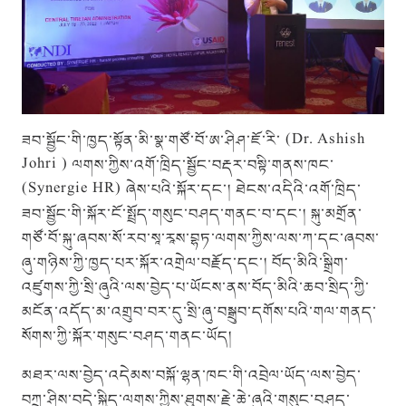
ཟབ་སྦྱོང་གི་ཁྱད་སྟོན་མི་སྣ་གཙོ་བོ་ཨ་ཤིཤ་ཇོ་རི་ (Dr. Ashish
Johri ) ལགས་ཀྱིས་འགོ་ཁྲིད་སྦྱོང་བརྡར་བསྟི་གནས་ཁང་
(Synergie HR) ཞེས་པའི་སྐོར་དང་། ཐེངས་འདིའི་འགོ་ཁྲིད་
ཟབ་སྦྱོང་གི་སྐོར་ངོ་སྤྲོད་གསུང་བཤད་གནང་བ་དང་། སྐུ་མགྲོན་
གཙོ་བོ་སྐུ་ཞབས་སོ་རབ་སཱ་རཱས་བྷཏ་ལགས་ཀྱིས་ལས་ཀ་དང་ཞབས་
ཞུ་གཉིས་ཀྱི་ཁྱད་པར་སྐོར་འགྲེལ་བརྗོད་དང་། བོད་མིའི་སྒྲིག་
འཛུགས་ཀྱི་སྲི་ཞུའི་ལས་བྱེད་པ་ཡོངས་ནས་བོད་མིའི་ཆབ་སྲིད་ཀྱི་
མངོན་འདོད་མ་འགྲུབ་བར་དུ་སྲི་ཞུ་བསྒྲུབ་དགོས་པའི་གལ་གནད་
སོགས་ཀྱི་སྐོར་གསུང་བཤད་གནང་ཡོད།
མཐར་ལས་བྱེད་འདེམས་བསྐོ་ལྷན་ཁང་གི་འབྲེལ་ཡོད་ལས་བྱེད་
བཀྲ་ཤིས་བདེ་སྐྱིད་ལགས་ཀྱིས་ཐུགས་རྗེ་ཆེ་ཞུའི་གསུང་བཤད་