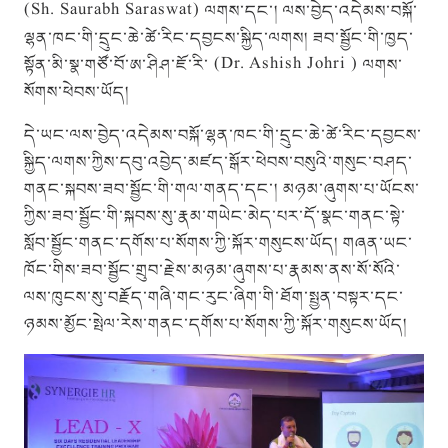
(Sh. Saurabh Saraswat) ལགས་དང་། ལས་བྱེད་འདེམས་བསྐོ་
ལྷན་ཁང་གི་དྲུང་ཆེ་ཚེ་རིང་དབྱངས་སྐྱིད་ལགས། ཟབ་སྦྱོང་གི་ཁྱད་
སྟོན་མི་སྣ་གཙོ་བོ་ཨ་ཤིཤ་ཇོ་རི་ (Dr. Ashish Johri ) ལགས་
སོགས་ཕེབས་ཡོད།
དེ་ཡང་ལས་བྱེད་འདེམས་བསྐོ་ལྷན་ཁང་གི་དྲུང་ཆེ་ཚེ་རིང་དབྱངས་
སྐྱིད་ལགས་ཀྱིས་དབུ་འབྱེད་མཛད་སྒོར་ཕེབས་བསུའི་གསུང་བཤད་
གནང་སྐབས་ཟབ་སྦྱོང་གི་གལ་གནད་དང་། མཉམ་ཞུགས་པ་ཡོངས་
ཀྱིས་ཟབ་སྦྱོང་གི་སྐབས་སུ་རྣམ་གཡེང་མེད་པར་དོ་སྣང་གནང་སྟེ་
སློབ་སྦྱོང་གནང་དགོས་པ་སོགས་ཀྱི་སྐོར་གསུངས་ཡོད། གཞན་ཡང་
ཁོང་གིས་ཟབ་སྦྱོང་གྲུབ་རྗེས་མཉམ་ཞུགས་པ་རྣམས་ནས་སོ་སོའི་
ལས་ཁུངས་སུ་བརྗོད་གཞི་གང་རུང་ཞིག་གི་ཐོག་སྤྱན་བསྟར་དང་
ཉམས་མྱོང་སྤེལ་རེས་གནང་དགོས་པ་སོགས་ཀྱི་སྐོར་གསུངས་ཡོད།