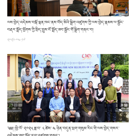
ལས་བྱེད་འདེམས་བསྐོ་ལྷན་ཁང་ནས་བོད་མིའི་སྒྲིག་འཛུགས་ཀྱི་ལས་བྱེད་རྣམས་ལ་སྦྱོང་
བརྡར་སྤྲོད་ཕྱོགས་ཀྱི་སྲིད་བྱུས་ངོ་སྤྲོད་ཟབ་སྦྱོང་གོ་སྒྲིག་གནང་བ།
༢༠༢༦-༠༤-༡༧
༄༅། །ཕྱི་ལོ་ ༢༠༢༥ ཟླ་བ་ ༨ ཚེས་ ༤ ཉིན་བདུན་ཕྲག་གསུམ་རིང་གི་ལས་བྱེད་གསར་
འདེམས་ཟབ་སྦྱོང་དབུ་འཛུགས་གནང་།