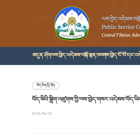
མདུན་ཤོག
ལས་བྱེད་འདེམས་བསྐོ་ལྷན་ཁང་།
ལས་བྱེད་ངོ་བོ་དང་འད
བོད་ཡིག་དྲི་ཤོག
བོད་མིའི་སྒྲིག་འཛུགས་ཀྱི་ལས་བྱེད་གསར་འདེམས་བོད་ཡིག
༢༠༢༣-༠༤-༡༣