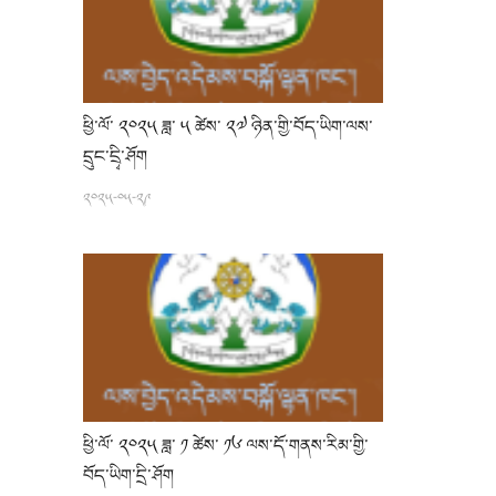
ཕྱི་ལོ་ ༢༠༢༥ ཟླ་ ༥ ཚེས་ ༢༧ ཉིན་གྱི་བོད་ཡིག་ལས་
དྲུང་དྲྭི་ཤོག
༢༠༢༥-༠༥-༢༩
ཕྱི་ལོ་ ༢༠༢༥ ཟླ་ ༡ ཚེས་ ༡༦ ལས་དོ་གནས་རིམ་གྱི་
བོད་ཡིག་དྲི་ཤོག