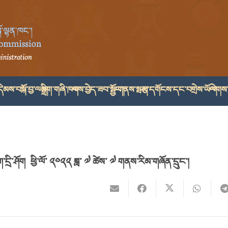
ེམས་བསྐོ་བྱ་ལམ།
སྒྲིག་གཞི་ཁག
ལས་བྱེད་ཟབ་སྦྱོང་།
གནས་སྤར།
རྩ་དགོངས་དང་བགྲེས་ཡོལ།
ལེགས་
་དྲི་ཤོག ཕྱི་ལོ་ ༢༠༢༢ ཟླ་ ༧ ཚེས་ ༧ གནས་རིམ་གཞོན་དྲུང་།