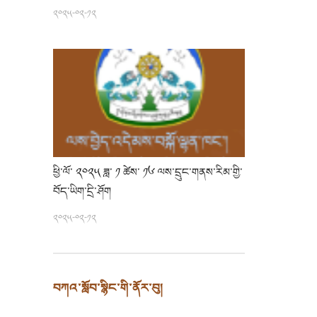
༢༠༢༥-༠༢-༡༢
ཕྱི་ལོ་ ༢༠༢༥ ཟླ་ ༡ ཚེས་ ༡༦ ལས་དྲུང་གནས་རིམ་གྱི་
བོད་ཡིག་དྲི་ཤོག
༢༠༢༥-༠༢-༡༢
བཀའ་སློབ་སྙིང་གི་ནོར་བུ།