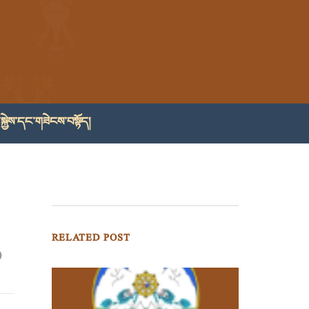
སྐྱེས་དང་གཟེངས་བསྟོད།
RELATED POST