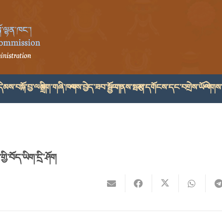
ེམས་བསྐོ་བྱ་ལམ།
སྒྲིག་གཞི་ཁག
ལས་བྱེད་ཟབ་སྦྱོང་།
གནས་སྤར།
རྩ་དགོངས་དང་བགྲེས་ཡོལ།
ལེགས་
ི་བོད་ཡིག་དྲི་ཤོག