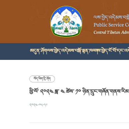
མདུན་ཤོག
ལས་བྱེད་འདེམས་བསྐོ་ལྷན་ཁང་།
ལས་བྱེད་ངོ་བོ་དང་འད
བོད་ཡིག་དྲི་ཤོག
ཕྱི་ལོ་ ༢༠༢༤ ཟླ་ ༤ ཚེས་ ༡༠ ཉིན་དྲུང་གཞོན་གནས་རིམ་གྱ
༢༠༢༤-༠༥-༠༩