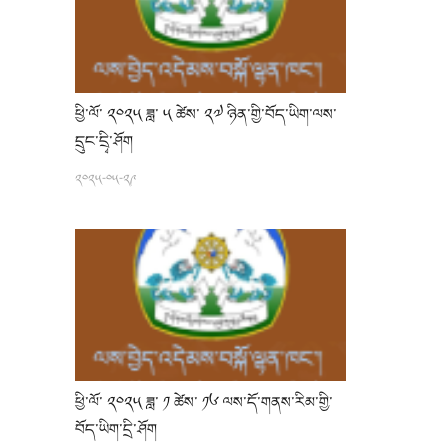
ཕྱི་ལོ་ ༢༠༢༥ ཟླ་ ༥ ཚེས་ ༢༧ ཉིན་གྱི་བོད་ཡིག་ལས་
དྲུང་དྲྭི་ཤོག
༢༠༢༥-༠༥-༢༩
ཕྱི་ལོ་ ༢༠༢༥ ཟླ་ ༡ ཚེས་ ༡༦ ལས་དོ་གནས་རིམ་གྱི་
བོད་ཡིག་དྲི་ཤོག