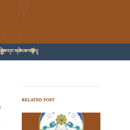
སྐྱེས་དང་གཟེངས་བསྟོད།
RELATED POST