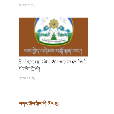
༢༠༢༥-༠༢-༡༢
ཕྱི་ལོ་ ༢༠༢༥ ཟླ་ ༡ ཚེས་ ༡༦ ལས་དྲུང་གནས་རིམ་གྱི་
བོད་ཡིག་དྲི་ཤོག
༢༠༢༥-༠༢-༡༢
བཀའ་སློབ་སྙིང་གི་ནོར་བུ།