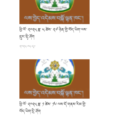
ཕྱི་ལོ་ ༢༠༢༥ ཟླ་ ༥ ཚེས་ ༢༧ ཉིན་གྱི་བོད་ཡིག་ལས་
དྲུང་དྲྭི་ཤོག
༢༠༢༥-༠༥-༢༩
ཕྱི་ལོ་ ༢༠༢༥ ཟླ་ ༡ ཚེས་ ༡༦ ལས་དོ་གནས་རིམ་གྱི་
བོད་ཡིག་དྲི་ཤོག