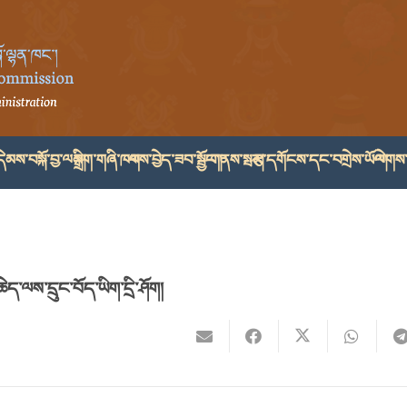
ེམས་བསྐོ་བྱ་ལམ།
སྒྲིག་གཞི་ཁག
ལས་བྱེད་ཟབ་སྦྱོང་།
གནས་སྤར།
རྩ་དགོངས་དང་བགྲེས་ཡོལ།
ལེགས་
ེད་ལས་དྲུང་བོད་ཡིག་དྲི་ཤོག།