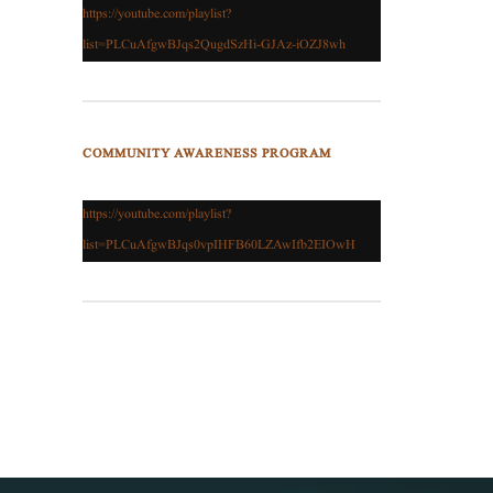
https://youtube.com/playlist?
list=PLCuAfgwBJqs2QugdSzHi-GJAz-iOZJ8wh
COMMUNITY AWARENESS PROGRAM
https://youtube.com/playlist?
list=PLCuAfgwBJqs0vpIHFB60LZAwIfb2EIOwH