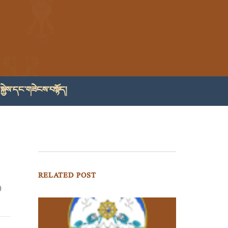
སྐྱེས་དང་གཟེངས་བསྟོད།
RELATED POST