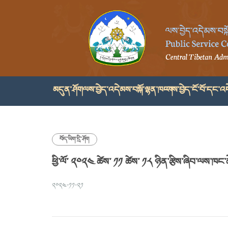
མདུན་ཤོག
ལས་བྱེད་འདེམས་བསྐོ་ལྷན་ཁང་།
ལས་བྱེད་ངོ་བོ་དང་འད
བོད་ཡིག་དྲི་ཤོག
ཕྱི་ལོ་ ༢༠༢༤ ཚེས་ ༡༡ ཚེས་ ༡༨ ཉིན་རྩིས་ཞིབ་ལས་ཁང་ཆ
༢༠༢༤-༡༡-༢༡