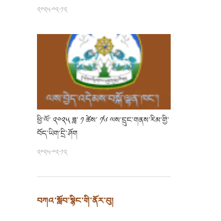
༢༠༢༥-༠༢-༡༢
ཕྱི་ལོ་ ༢༠༢༥ ཟླ་ ༡ ཚེས་ ༡༦ ལས་དྲུང་གནས་རིམ་གྱི་
བོད་ཡིག་དྲི་ཤོག
༢༠༢༥-༠༢-༡༢
བཀའ་སློབ་སྙིང་གི་ནོར་བུ།