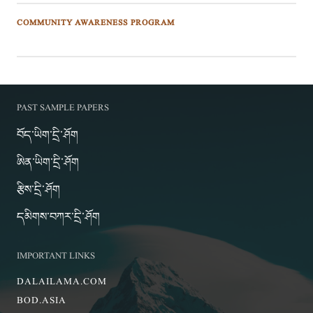
COMMUNITY AWARENESS PROGRAM
PAST SAMPLE PAPERS
བོད་ཡིག་དྲི་ཤོག
ཨིན་ཡིག་དྲི་ཤོག
རྩིས་དྲི་ཤོག
དམིགས་བཀར་དྲི་ཤོག
IMPORTANT LINKS
DALAILAMA.COM
BOD.ASIA