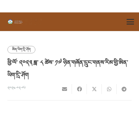
ཨིན་ཡིག་དྲི་ཤོག
ཕྱི་ལོ་ ༢༠༢༣ ཟླ་ ༨ ཚེས་ ༡༧ ཉིན་གཞོན་དྲུང་གནས་རིམ་གྱི་ཨིན་
ཡིག་དྲི་ཤོག
༢༠༢༤-༠༢-༠༦