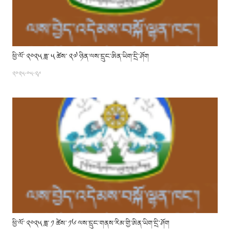
ཕྱི་ལོ་ ༢༠༢༥ ཟླ་ ༥ ཚེས་ ༢༧ ཉིན་ལས་དྲུང་ཨིན་ཡིག་དྲི་ཤོག
༢༠༢༥-༠༥-༢༩
ཕྱི་ལོ་ ༢༠༢༥ ཟླ་ ༡ ཚེས་ ༡༦ ལས་དྲུང་གནས་རིམ་གྱི་ཨིན་ཡིག་དྲི་ཤོག