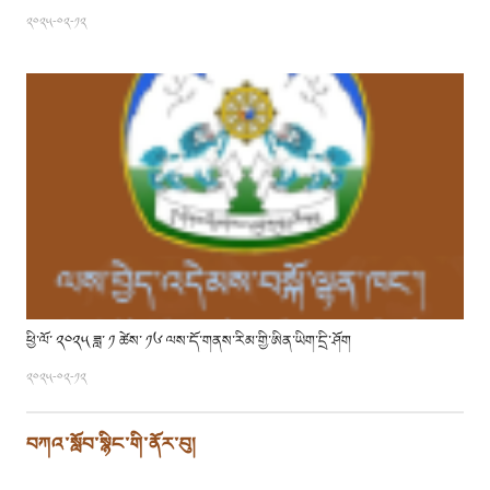
༢༠༢༥-༠༢-༡༢
ཕྱི་ལོ་ ༢༠༢༥ ཟླ་ ༡ ཚེས་ ༡༦ ལས་དོ་གནས་རིམ་གྱི་ཨིན་ཡིག་དྲི་ཤོག
༢༠༢༥-༠༢-༡༢
བཀའ་སློབ་སྙིང་གི་ནོར་བུ།