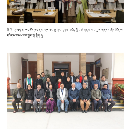
ཕྱི་ལོ་ ༢༠༢༣ ཟླ་ ༠༥ ཚེས ༡༥ ནས་ ༢༠ བར་རྒྱ་གར་དབུས་འཛིན་སྐྱོང་ལྟེ་གནས་ཁང་དུ་ས་གནས་འགོ་འཛིན་ལ་
དམིགས་བསལ་ཟབ་སྦྱོང་སྒོ་སྒྲིག་ཞུ།