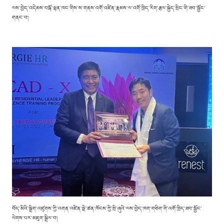
ལས་བྱེད་འདེམས་བསྐོ་ལྷན་ཁང་གིས་ས་གནས་འགོ་འཛིན་རྣམས་ལ་འགོ་ཁྲིད་རིག་རྩལ་སྐྱེད་སྲིང་གི་ཟབ་སྦྱོང་
གནང་བ།
བོད་མིའི་སྒྲིག་འཛུགས་ཀྱི་འགན་འཛིན་སྡེ་ཚན་ཁོངས་ཀྱི་སྲི་ཞུའི་ལས་བྱེད་ཁག་གཅིག་གི་འགོ་ཁྲིད་ཟབ་སྦྱོང་
ལེགས་པར་མཇུག་སྒྲིལ་བ།