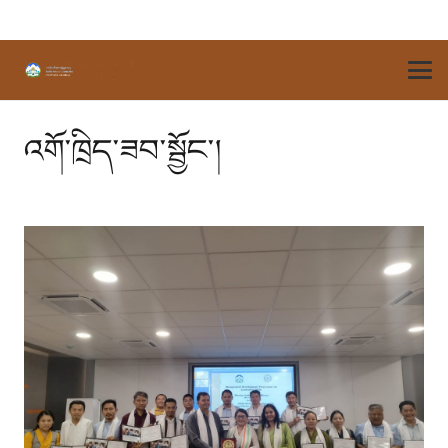
འགོ་ཁྲིད་ཟབ་སྦྱོང་།