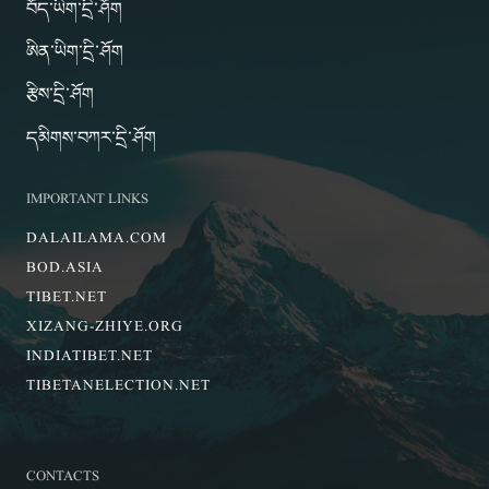
བོད་ཡིག་དྲི་ཤོག
ཨིན་ཡིག་དྲི་ཤོག
རྩིས་དྲི་ཤོག
དམིགས་བཀར་དྲི་ཤོག
IMPORTANT LINKS
DALAILAMA.COM
BOD.ASIA
TIBET.NET
XIZANG-ZHIYE.ORG
INDIATIBET.NET
TIBETANELECTION.NET
CONTACTS