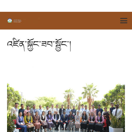
འཛིན་སྐྱོང་ཟབ་སྦྱོང་།