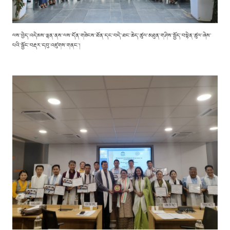
ལས་བྱེད་འདེམས་ལྷན་ནས་ལས་དོན་གཟེངས་ཐོན་དང་བདེ་ཐང་ཆེད་ཚུལ་མཐུན་གཤིས་སྤྱོད་བསྟེན་ཚུལ་ཞེས་
པའི་སྦྱོང་བརྡར་དབུ་འཛུགས་གནང་།