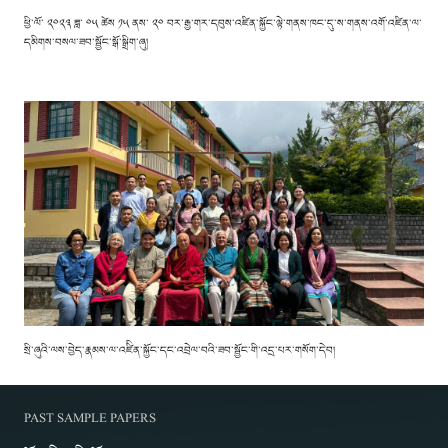
ཕྱི་ལོ་ ༢༠༢༣ ཟླ་ ༠༥ ཚེས ༡༥ ནས་ ༢༠ བར་རྒྱ་གར་དབུས་འཛིན་སྐྱོང་ལྟེ་གནས་ཁང་དུ་ས་གནས་འགོ་འཛིན་ལ་
དམིགས་བསལ་ཟབ་སྦྱོང་སྒོ་སྒྲིག་ཞུ།
སྲི་ཞུའི་ལས་བྱེད་རྣམས་ལ་འཛིིན་སྐྱོང་དང་འབྲེལ་བའི་ཟབ་སྦྱོང་གི་འདྲ་པར་གསོག་དེབ།
PAST SAMPLE PAPERS