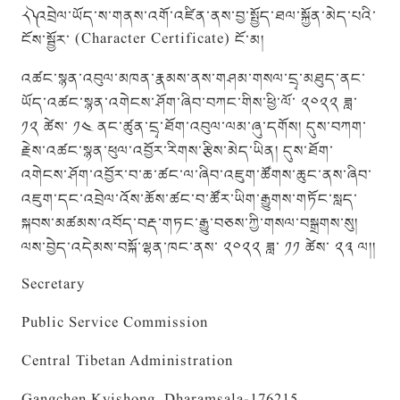
༨༽ འབྲེལ་ཡོད་ས་གནས་འགོ་འཛིན་ནས་བྱ་སྤྱོད་ཐལ་སྐྱོན་མེད་པའི་
ངོས་སྦྱོར་ (Character Certificate) ངོ་མ།
འཚང་སྙན་འབུལ་མཁན་རྣམས་ནས་གཤམ་གསལ་དྲྭ་མཐུད་ནང་
ཡོད་འཚང་སྙན་འགེངས་ཤོག་ཞིབ་བཀང་གིས་ཕྱི་ལོ་ ༢༠༢༢ ཟླ་
༡༢ ཚེས་ ༡༤ ནང་ཚུན་དྲྭ་ཐོག་འབུལ་ལམ་ཞུ་དགོས། དུས་བཀག་
རྗེས་འཚང་སྙན་ཕུལ་འབྱོར་རིགས་རྩིས་མེད་ཡིན། དུས་ཐོག་
འགེངས་ཤོག་འབྱོར་བ་ཆ་ཚང་ལ་ཞིབ་འཇུག་ཚོགས་ཆུང་ནས་ཞིབ་
འཇུག་དང་འབྲེལ་འོས་ཆོས་ཚང་བ་ཚོར་ཡིག་རྒྱུགས་གཏོང་སླད་
སྐབས་མཚམས་འབོད་བརྡ་གཏང་རྒྱུ་བཅས་ཀྱི་གསལ་བསྒྲགས་སུ།
ལས་བྱེད་འདེམས་བསྐོ་ལྷན་ཁང་ནས་ ༢༠༢༢ ཟླ་ ༡༡ ཚེས་ ༢༣ ལ།།
Secretary
Public Service Commission
Central Tibetan Administration