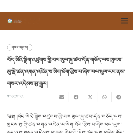
གསལ་བསྒྲགས།
བོད་མིའི་སྒྲིག་འཛུགས་ཀྱི་བལ་ཡུལ་སྐུ་ཚབ་དོན་གཅོད་ལས་ཁུངས་
སུ་སྡེ་ཚན་འགན་འཛིན་ས་མིག་ཐོག་རྩིས་པ་ཞིག་བལ་ཡུལ་རང་ནས་
གསར་འདེམས་བྱ་རྒྱུར།
༢༠༢༢-༡༡-༢༨
༄༅། །བོད་མིའི་སྒྲིག་འཛུགས་ཀྱི་བལ་ཡུལ་སྐུ་ཚབ་དོན་གཅོད་ལས་
ཁུངས་སུ་སྡེ་ཚན་འགན་འཛིན་ས་མིག་ཐོག་རྩིས་པ་ཞིག་བལ་ཡུལ་
རང་ནས་གསར་འདེམས་བྱ་རྒྱུར། རྩིས་ཀྱི་ཤེས་ཚད་ལག་འཁྱེར་ཡོད་