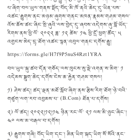
པ་ཞིག་བལ་ཡུལ་གནས་སྡོད་བོད་མི་ཁོ་ནའི་ཆེད་དུ་ཡིན་པས་
འཚང་རྒྱུགས་ནང་མཉམ་ཞུགས་གནང་མཁན་རྣམས་གཤམ་གསལ་
འོས་ཆོས་ཚང་ཞིང་སྲི་ཞུའི་ལས་བྱེད་དུ་ཞབས་འདེགས་ཞུ་བློ་ཡོད་
རིགས་ནས་ཕྱི་ལོ་ ༢༠༢༢ ཟླ་ ༡༢ ཚེས་ ༡༤ ཕྱི་དྲོ་ཕྱག་ཚོད་ ༥
འགྱངས་མེད་དྲྭ་ཐོག་འཚང་སྙན་འབུལ་གནང་དགོས་རྒྱུ།
https://forms.gle/H7f9P5nuS4Rzt1YRA
བལ་ཡུལ་སྐུ་ཚབ་དོན་གཅོད་ལས་ཁུངས་སུ་སྡེ་འགན་ས་མིག་ ༡
འདེམས་སྒྲུག་ཆེད་དགོས་ངེས་ཆ་རྐྱེན་གཤམ་གསལ།
༡) ཤེས་ཚད། ཚད་ལྡན་མཐོ་སློབ་ཞིག་ནས་རྩིས་རིག་ཐོག་ཉེ་བའི་
གཙུག་ལག་རབ་འབྱམས་པ་ (B.Com) ཐོན་པ་དགོས།
༢) ལོ་ཚད། ༢༠༢༢།༡༢།༡༤ ཉིན་རང་ལོ་ ༢༡ ལས་མི་ཉུང་ཞིང་།
༤༠ ལས་མ་བརྒལ་བ་དགོས།
༣) རྒྱུགས་གཞི། བོད་ཡིག་དང་། ཨིན་ཡིག་སྐད་ཡིག་སོ་སོའི་ནང་