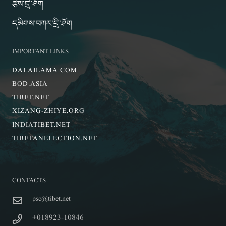
རྩིས་དྲི་ཤོག
དམིགས་བཀར་དྲི་ཤོག
IMPORTANT LINKS
DALAILAMA.COM
BOD.ASIA
TIBET.NET
XIZANG-ZHIYE.ORG
INDIATIBET.NET
TIBETANELECTION.NET
CONTACTS
psc@tibet.net
+018923-10846