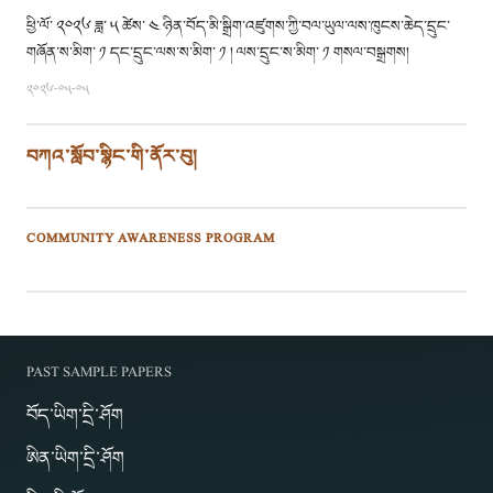
ཕྱི་ལོ་ ༢༠༢༦ ཟླ་ ༥ ཚེས་ ༤ ཉིན་བོད་མི་སྒྲིག་འཛུགས་ཀྱི་བལ་ཡུལ་ལས་ཁུངས་ཆེད་དྲུང་
གཞོན་ས་མིག་ ༡ དང་དྲུང་ལས་ས་མིག་ ༡ ། ལས་དྲུང་ས་མིག་ ༡ གསལ་བསྒྲགས།
༢༠༢༦-༠༥-༠༥
བཀའ་སློབ་སྙིང་གི་ནོར་བུ།
COMMUNITY AWARENESS PROGRAM
PAST SAMPLE PAPERS
བོད་ཡིག་དྲི་ཤོག
ཨིན་ཡིག་དྲི་ཤོག