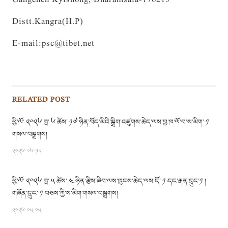
Gangchen Kyishong, Dharamsala-176215
Distt.Kangra(H.P)
E-mail:
psc@tibet.net
RELATED POST
ཕྱི་ལོ་ ༢༠༢༦ ཟླ་ ༦ ཚེས་ ༡༧ ཉིན་བོད་མིའི་སྒྲིག་འཛུགས་ཆེད་ལས་བྱ་ཁ་ལོ་བ་ས་མིག་ ༡
གསལ་བསྒྲགས།
༢༠༢༦-༠༦-༡༨
ཕྱི་ལོ་ ༢༠༢༦ ཟླ་ ༥ ཚེས་ ༤ ཉིན་རྩིས་ཞིབ་ལས་ཁུངས་ཆེད་ལས་དོ་ ༡ དང་རྒན་དྲུང་༡ །
གཞོན་དྲུང་ ༡ བཅས་ཀྱི་ས་མིག་གསལ་བསྒྲགས།
༢༠༢༦-༠༥-༠༥