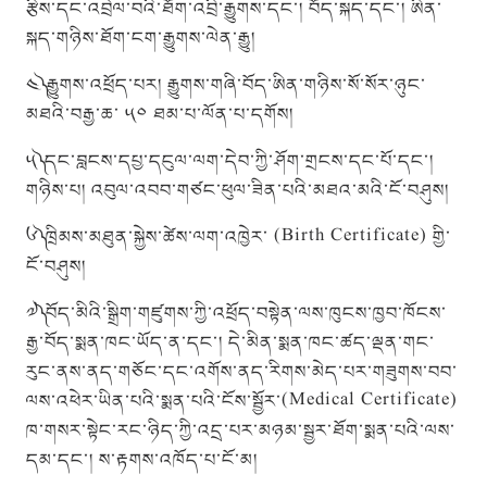
རྩིས་དང་འབྲེལ་བའི་ཐོག་འབྲི་རྒྱུགས་དང་། བོད་སྐད་དང་། ཨིན་
སྐད་གཉིས་ཐོག་ངག་རྒྱུགས་ལེན་རྒྱུ།
༤༽ རྒྱུགས་འཕྲོད་པར། རྒྱུགས་གཞི་བོད་ཨིན་གཉིས་སོ་སོར་ཉུང་
མཐའི་བརྒྱ་ཆ་ ༥༠ ཐམ་པ་ལོན་པ་དགོས།
༥༽ དང་བླངས་དཔྱ་དངུལ་ལག་དེབ་ཀྱི་ཤོག་གྲངས་དང་པོ་དང་།
གཉིས་པ། འབུལ་འབབ་གཙང་ཕུལ་ཟིན་པའི་མཐའ་མའི་ངོ་བཤུས།
༦༽ ཁྲིམས་མཐུན་སྐྱེས་ཚེས་ལག་འཁྱེར་ (Birth Certificate) གྱི་
ངོ་བཤུས།
༧༽ བོད་མིའི་སྒྲིག་གཛུགས་ཀྱི་འཕྲོད་བསྟེན་ལས་ཁུངས་ཁྱབ་ཁོངས་
རྒྱ་བོད་སྨན་ཁང་ཡོད་ན་དང་། དེ་མིན་སྨན་ཁང་ཚད་ལྡན་གང་
རུང་ནས་ནད་གཅོང་དང་འགོས་ནད་རིགས་མེད་པར་གཟུགས་བབ་
ལས་འཕེར་ཡིན་པའི་སྨན་པའི་ངོས་སྦྱོར་(Medical Certificate)
ཁ་གསར་སྟེང་རང་ཉིད་ཀྱི་འདྲ་པར་མཉམ་སྦྱར་ཐོག་སྨན་པའི་ལས་
དམ་དང་། ས་རྟགས་འཁོད་པ་ངོ་མ།