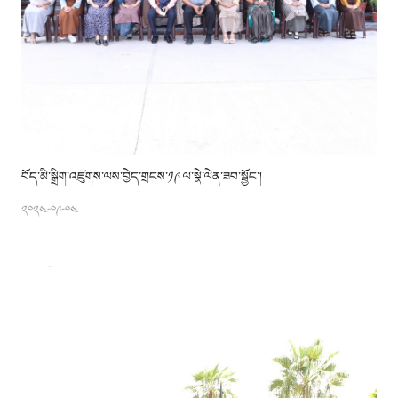
བོད་མི་སྒྲིག་འཛུགས་ལས་བྱེད་གྲངས་༡༩ ལ་སྣེ་ལེན་ཟབ་སྦྱོང་།
༢༠༢༤-༠༩-༠༤