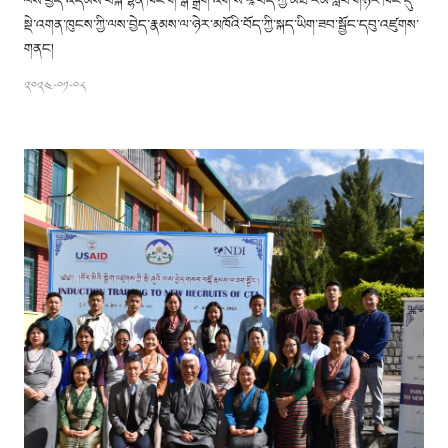
ལས་བྱེད་འདེམས་བསྐོ་ལྷན་ཁང་གི་སྒོ་སྒྲིག་འོག་ས་རཱ་བོད་ཀྱི་མཐོ་རིམ་སློབ་གཉེར་ཁང་དུ་
སྡེ་འགན་ཁུངས་ཀྱི་ལས་བྱེད་རྣམས་ལ་ཉེར་མཁོའི་བོད་ཀྱི་སྐད་ཡིག་ཟབ་སྦྱོང་དབུ་འཛུགས་
གནང།
༢༠༢༤-༠༡-༠༨