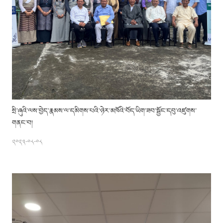
སྲི་ཞུའི་ལས་བྱེད་རྣམས་ལ་དམིགས་པའི་ཉེར་མཁོའི་བོད་ཡིག་ཟབ་སྦྱོང་དབུ་འཛུགས་
གནང་བ།
༢༠༢༣-༠༨-༠༨