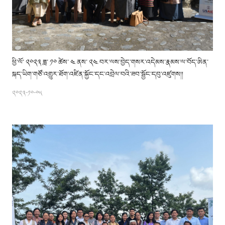
ཕྱི་ལོ་ ༢༠༢༣ ཟླ་ ༡༠ ཚེས་ ༤ ནས་ ༢༤ བར་ལས་བྱེད་གསར་འདེམས་རྣམས་ལ་བོད་ཨིན་
སྐད་ཡིག་གཙོ་འགྱུར་ཐོག་འཛིན་སྐྱོང་དང་འབྲེལ་བའི་ཟབ་སྦྱོང་དབུ་འཛུགས།།
༢༠༢༣-༡༠-༠༥