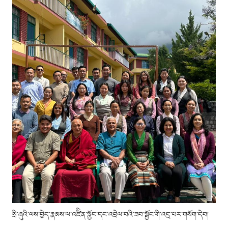
སྲི་ཞུའི་ལས་བྱེད་རྣམས་ལ་འཛིིན་སྐྱོང་དང་འབྲེལ་བའི་ཟབ་སྦྱོང་གི་འདྲ་པར་གསོག་དེབ།