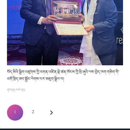
བོད་མིའི་སྒྲིག་འཛུགས་ཀྱི་འགན་འཛིན་སྡེ་ཚན་ཁོངས་ཀྱི་སྲི་ཞུའི་ལས་བྱེད་ཁག་གཅིག་གི་
འགོ་ཁྲིད་ཟབ་སྦྱོང་ལེགས་པར་མཇུག་སྒྲིལ་བ།
༢༠༢༢-༠༧-༢༥
1
2