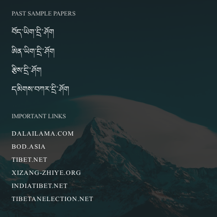
PAST SAMPLE PAPERS
བོད་ཡིག་དྲི་ཤོག
ཨིན་ཡིག་དྲི་ཤོག
རྩིས་དྲི་ཤོག
དམིགས་བཀར་དྲི་ཤོག
IMPORTANT LINKS
DALAILAMA.COM
BOD.ASIA
TIBET.NET
XIZANG-ZHIYE.ORG
INDIATIBET.NET
TIBETANELECTION.NET