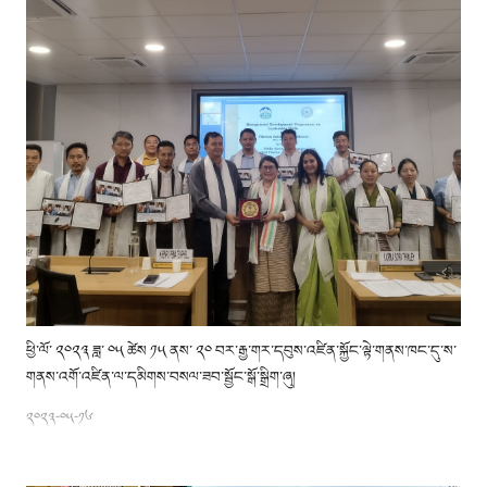
ཕྱི་ལོ་ ༢༠༢༣ ཟླ་ ༠༥ ཚེས ༡༥ ནས་ ༢༠ བར་རྒྱ་གར་དབུས་འཛིན་སྐྱོང་ལྟེ་གནས་ཁང་དུ་ས་
གནས་འགོ་འཛིན་ལ་དམིགས་བསལ་ཟབ་སྦྱོང་སྒོ་སྒྲིག་ཞུ།
༢༠༢༣-༠༥-༡༦