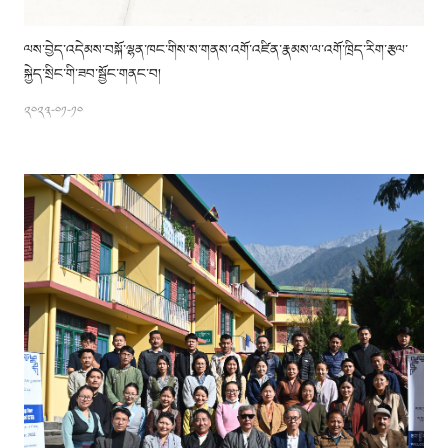
ལས་བྱེད་འདེམས་བསྐོ་ལྷན་ཁང་གིས་ས་གནས་འགོ་འཛིན་རྣམས་ལ་འགོ་ཁྲིད་རིག་རྩལ་
སྐྱེད་སྲིང་གི་ཟབ་སྦྱོང་གནང་བ།
༢༠༢༣-༠༡-༡༠