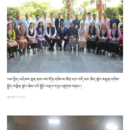
ལས་བྱེད་འདེམས་ལྷན་ནས་ལས་དོན་གཟེངས་ཐོན་དང་བདེ་ཐང་ཆེད་ཚུལ་མཐུན་གཤིས་
སྤྱོད་བསྟེན་ཚུལ་ཞེས་པའི་སྦྱོང་བརྡར་དབུ་འཛུགས་གནང་།
༢༠༢༤-༠༨-༠༩