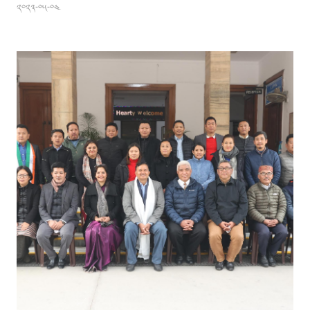
༢༠༢༣-༠༥-༠༤