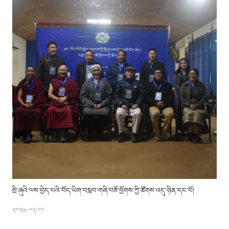
སྲི་ཞུའི་ལས་བྱེད་པའི་བོད་ཡིག་བསླབ་གཞི་བཟོ་ཕྱོགས་ཀྱི་ཚོགས་འདུ་ཉིན་དང་པོ།
༢༠༢༤-༠༢-༠༡