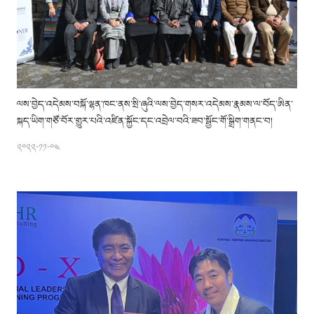
ལས་བྱེད་འདེམས་བསྐོ་ལྷན་ཁང་ནས་སྲི་ཞུའི་ལས་བྱེད་གསར་འདེམས་རྣམས་ལ་བོད་ཨིན་
སྐད་ཡིག་གཙོ་བོར་གྱུར་པའི་འཛིན་སྐྱོང་དང་འབྲེལ་བའི་ཟབ་སྦྱོང་གོ་སྒྲིག་གནང་བ།
༢༠༢༢-༡༡-༠༤