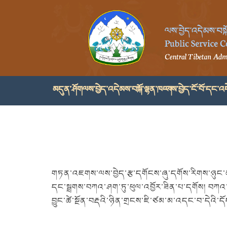
མདུན་ཤོག
ལས་བྱེད་འདེམས་བསྐོ་ལྷན་ཁང་།
ལས་བྱེད་ངོ་བོ་དང་འད
གཏན་འཇགས་ལས་བྱེད་རྩ་དགོངས་ཞུ་དགོས་རིགས་ཉུང་མཐར
དང་སྦྲགས་བཀའ་ཤག་ཏུ་ཕུལ་འབྱོར་ཟིན་པ་དགོས། བཀའ་
བྱུང་ཚེ་སྔོན་བརྡའི་ཉིན་གྲངས་ཇི་ཙམ་མ་འདང་བ་དེའི་ད