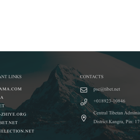
ANT LINKS
CONTACTS
psc@tibet.net
LAMA.COM
IA
+018923-10846
ET
Central Tibetan Admini
-ZHIYE.ORG
District Kangra, Pin: 1
BET.NET
NELECTION.NET