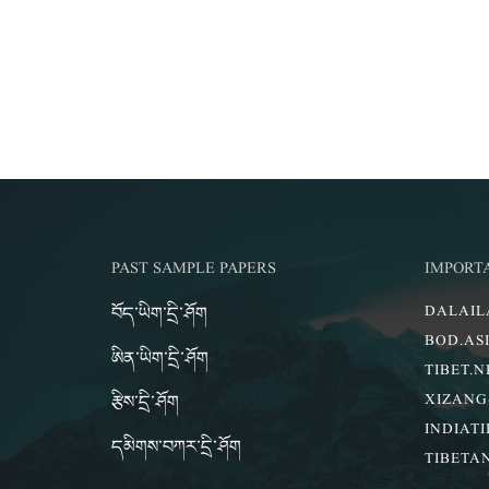
PAST SAMPLE PAPERS
IMPORT
བོད་ཡིག་དྲི་ཤོག
DALAI
BOD.AS
ཨིན་ཡིག་དྲི་ཤོག
TIBET.N
རྩིས་དྲི་ཤོག
XIZANG
INDIATI
དམིགས་བཀར་དྲི་ཤོག
TIBETA