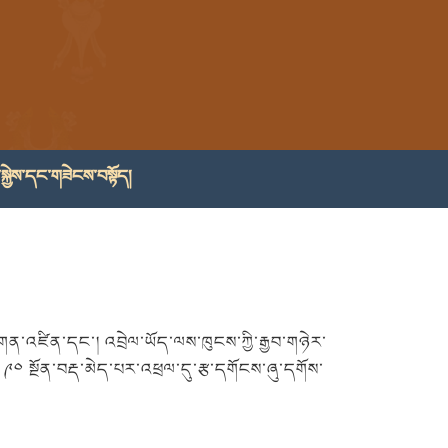
སྐྱེས་དང་གཟེངས་བསྟོད།
ན་འཛིན་དང་། འབྲེལ་ཡོད་ལས་ཁུངས་ཀྱི་རྒྱབ་གཉེར་
༠ སྔོན་བརྡ་མེད་པར་འཕྲལ་དུ་རྩ་དགོངས་ཞུ་དགོས་