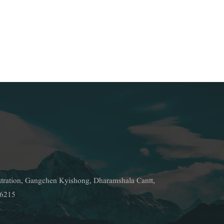
stration, Gangchen Kyishong, Dharamshala Cantt,
76215