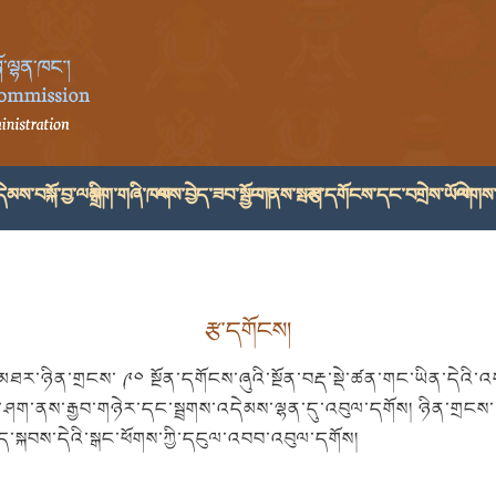
ེམས་བསྐོ་བྱ་ལམ།
སྒྲིག་གཞི་ཁག
ལས་བྱེད་ཟབ་སྦྱོང་།
གནས་སྤར།
རྩ་དགོངས་དང་བགྲེས་ཡོལ།
ལེགས་
རྩ་དགོངས།
་ཉིན་གྲངས་ ༩༠ སྔོན་དགོངས་ཞུའི་སྔོན་བརྡ་སྡེ་ཚན་གང་ཡིན་དེའི་འག
ཤག་ནས་རྒྱབ་གཉེར་དང་སྦྲགས་འདེམས་ལྷན་དུ་འབུལ་དགོས། ཉིན་གྲངས་ ༩
ོད་སྐབས་དེའི་སྒང་ཕོགས་ཀྱི་དངུལ་འབབ་འབུལ་དགོས།