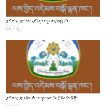
ཕྱི་ལོ་ ༢༠༢༥ ཟླ་ ༥ ཚེས་ ༢༧ ཉིན་ལས་དྲུང་ཨིན་ཡིག་དྲི་ཤོག
༢༠༢༥-༠༥-༢༩
ཕྱི་ལོ་ ༢༠༢༥ ཟླ་ ༡ ཚེས་ ༡༦ ལས་དྲུང་གནས་རིམ་གྱི་ཨིན་ཡིག་དྲི་ཤོག