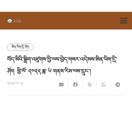
ཨིན་ཡིག་དྲི་ཤོག
བོད་མིའི་སྒྲིག་འཛུགས་ཀྱི་ལས་བྱེད་གསར་འདེམས་ཨིན་ཡིག་དྲི་
ཤོག ཕྱི་ལོ་ ༢༠༢༢ ཟླ་ ༦ གནས་རིམ་ལས་དྲུང་།
༢༠༢༢-༠༦-༡༩