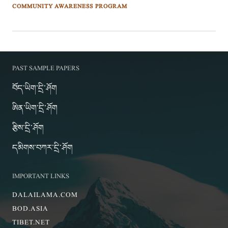
COMMUNITY AWARENESS PROGRAM
PAST SAMPLE PAPERS
བོད་ཡིག་དྲི་ཤོག
ཨིན་ཡིག་དྲི་ཤོག
རྩིས་དྲི་ཤོག
དམིགས་བཀར་དྲི་ཤོག
IMPORTANT LINKS
DALAILAMA.COM
BOD.ASIA
TIBET.NET