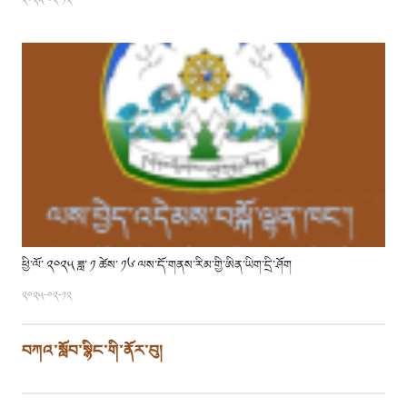
༢༠༢༥-༠༢-༡༢
ཕྱི་ལོ་ ༢༠༢༥ ཟླ་ ༡ ཚེས་ ༡༦ ལས་དོ་གནས་རིམ་གྱི་ཨིན་ཡིག་དྲི་ཤོག
༢༠༢༥-༠༢-༡༢
བཀའ་སློབ་སྙིང་གི་ནོར་བུ།