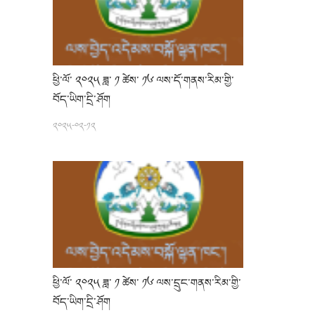
ཕྱི་ལོ་ ༢༠༢༥ ཟླ་ ༡ ཚེས་ ༡༦ ལས་དོ་གནས་རིམ་གྱི་
བོད་ཡིག་དྲི་ཤོག
༢༠༢༥-༠༢-༡༢
ཕྱི་ལོ་ ༢༠༢༥ ཟླ་ ༡ ཚེས་ ༡༦ ལས་དྲུང་གནས་རིམ་གྱི་
བོད་ཡིག་དྲི་ཤོག