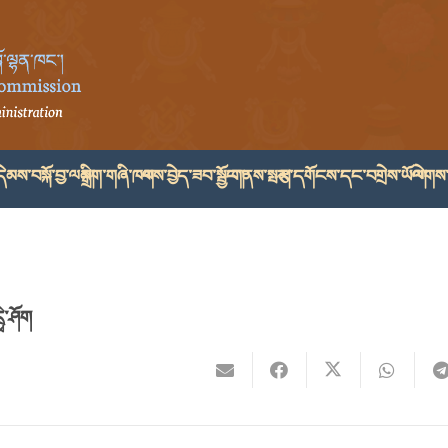
ེམས་བསྐོ་བྱ་ལམ།
སྒྲིག་གཞི་ཁག
ལས་བྱེད་ཟབ་སྦྱོང་།
གནས་སྤར།
རྩ་དགོངས་དང་བགྲེས་ཡོལ།
ལེགས་
ི་ཤོག