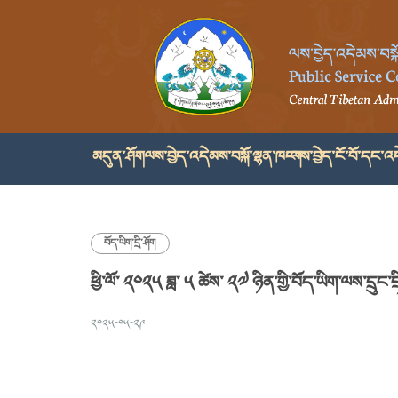
མདུན་ཤོག
ལས་བྱེད་འདེམས་བསྐོ་ལྷན་ཁང་།
ལས་བྱེད་ངོ་བོ་དང་འད
བོད་ཡིག་དྲི་ཤོག
ཕྱི་ལོ་ ༢༠༢༥ ཟླ་ ༥ ཚེས་ ༢༧ ཉིན་གྱི་བོད་ཡིག་ལས་དྲུང་དྲྭ
༢༠༢༥-༠༥-༢༩