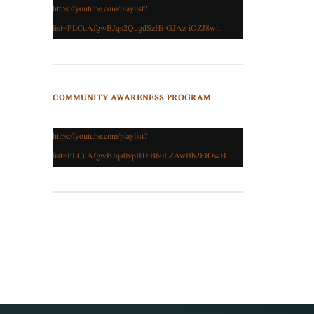
https://youtube.com/playlist?
list=PLCuAfgwBJqs2QugdSzHi-GJAz-iOZJ8wh
COMMUNITY AWARENESS PROGRAM
https://youtube.com/playlist?
list=PLCuAfgwBJqs0vpIHFB60LZAwIfb2EIOwH