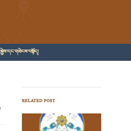
སྐྱེས་དང་གཟེངས་བསྟོད།
RELATED POST