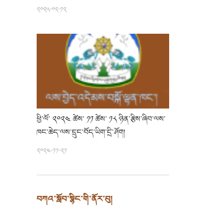
༢༠༢༥-༠༢-༡༢
ཕྱི་ལོ་ ༢༠༢༤ ཚེས་ ༡༡ ཚེས་ ༡༨ ཉིན་རྩིས་ཞིབ་ལས་
ཁང་ཆེད་ལས་དྲུང་བོད་ཡིག་དྲི་ཤོག།
༢༠༢༤-༡༡-༢༡
བཀའ་སློབ་སྙིང་གི་ནོར་བུ།