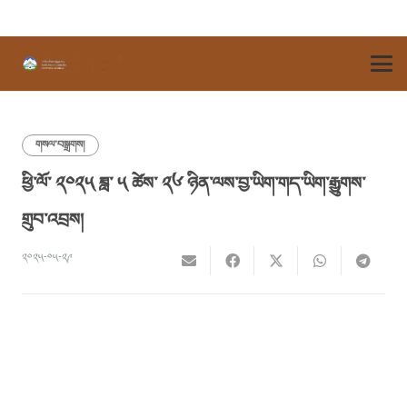
གསལ་བསྒྲགས།
ཕྱི་ལོ་ ༢༠༢༥ ཟླ་ ༥ ཚེས་ ༢༦ ཉིན་ལས་བྱ་ཡིག་གད་ཡིག་རྒྱུགས་
གྲུབ་འབྲས།
༢༠༢༥-༠༥-༢༩