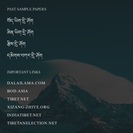
PAST SAMPLE PAPERS
བོད་ཡིག་དྲི་ཤོག
ཨིན་ཡིག་དྲི་ཤོག
རྩིས་དྲི་ཤོག
དམིགས་བཀར་དྲི་ཤོག
IMPORTANT LINKS
DALAILAMA.COM
BOD.ASIA
TIBET.NET
XIZANG-ZHIYE.ORG
INDIATIBET.NET
TIBETANELECTION.NET