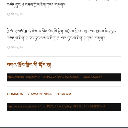
གཞོན་དྲུང་ ༡ བཅས་ཀྱི་ས་མིག་གསལ་བསྒྲགས།
༢༠༢༦-༠༥-༠༥
ཕྱི་ལོ་ ༢༠༢༦ ཟླ་ ༥ ཚེས་ ༤ ཉིན་བོད་མི་སྒྲིག་འཛུགས་ཀྱི་བལ་ཡུལ་ལས་ཁུངས་ཆེད་དྲུང་
གཞོན་ས་མིག་ ༡ དང་དྲུང་ལས་ས་མིག་ ༡ ། ལས་དྲུང་ས་མིག་ ༡ གསལ་བསྒྲགས།
༢༠༢༦-༠༥-༠༥
བཀའ་སློབ་སྙིང་གི་ནོར་བུ།
https://youtube.com/playlist?list=PLCuAfgwBJqs2QugdSzHi-GJAz-iOZJ8wh
COMMUNITY AWARENESS PROGRAM
https://youtube.com/playlist?list=PLCuAfgwBJqs0vpIHFB60LZAwIfb2EIOwH