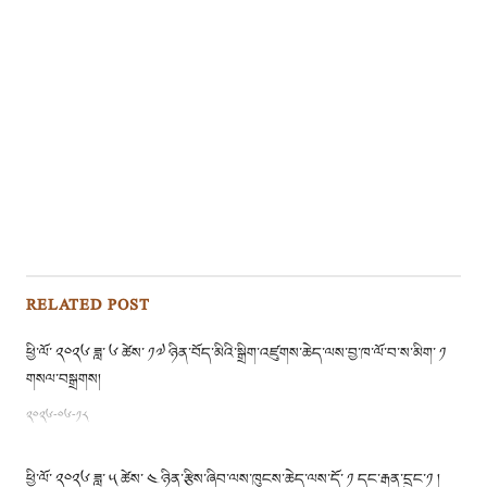
RELATED POST
ཕྱི་ལོ་ ༢༠༢༦ ཟླ་ ༦ ཚེས་ ༡༧ ཉིན་བོད་མིའི་སྒྲིག་འཛུགས་ཆེད་ལས་བྱ་ཁ་ལོ་བ་ས་མིག་ ༡
གསལ་བསྒྲགས།
༢༠༢༦-༠༦-༡༨
ཕྱི་ལོ་ ༢༠༢༦ ཟླ་ ༥ ཚེས་ ༤ ཉིན་རྩིས་ཞིབ་ལས་ཁུངས་ཆེད་ལས་དོ་ ༡ དང་རྒན་དྲུང་༡ །