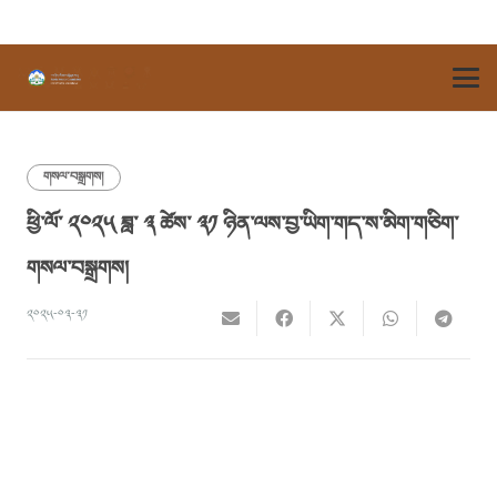
གསལ་བསྒྲགས།
ཕྱི་ལོ་ ༢༠༢༥ ཟླ་ ༣ ཚེས་ ༣༡ ཉིན་ལས་བྱ་ཡིག་གད་ས་མིག་གཅིག་
གསལ་བསྒྲགས།
༢༠༢༥-༠༣-༣༡