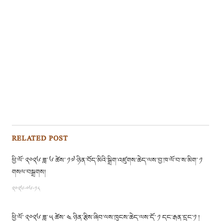
RELATED POST
ཕྱི་ལོ་ ༢༠༢༦ ཟླ་ ༦ ཚེས་ ༡༧ ཉིན་བོད་མིའི་སྒྲིག་འཛུགས་ཆེད་ལས་བྱ་ཁ་ལོ་བ་ས་མིག་ ༡
གསལ་བསྒྲགས།
༢༠༢༦-༠༦-༡༨
ཕྱི་ལོ་ ༢༠༢༦ ཟླ་ ༥ ཚེས་ ༤ ཉིན་རྩིས་ཞིབ་ལས་ཁུངས་ཆེད་ལས་དོ་ ༡ དང་རྒན་དྲུང་༡ །