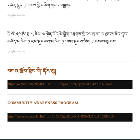
གཞོན་དྲུང་ ༡ བཅས་ཀྱི་ས་མིག་གསལ་བསྒྲགས།
༢༠༢༦-༠༥-༠༥
ཕྱི་ལོ་ ༢༠༢༦ ཟླ་ ༥ ཚེས་ ༤ ཉིན་བོད་མི་སྒྲིག་འཛུགས་ཀྱི་བལ་ཡུལ་ལས་ཁུངས་ཆེད་དྲུང་
གཞོན་ས་མིག་ ༡ དང་དྲུང་ལས་ས་མིག་ ༡ ། ལས་དྲུང་ས་མིག་ ༡ གསལ་བསྒྲགས།
༢༠༢༦-༠༥-༠༥
བཀའ་སློབ་སྙིང་གི་ནོར་བུ།
https://youtube.com/playlist?list=PLCuAfgwBJqs2QugdSzHi-GJAz-iOZJ8wh
COMMUNITY AWARENESS PROGRAM
https://youtube.com/playlist?list=PLCuAfgwBJqs0vpIHFB60LZAwIfb2EIOwH