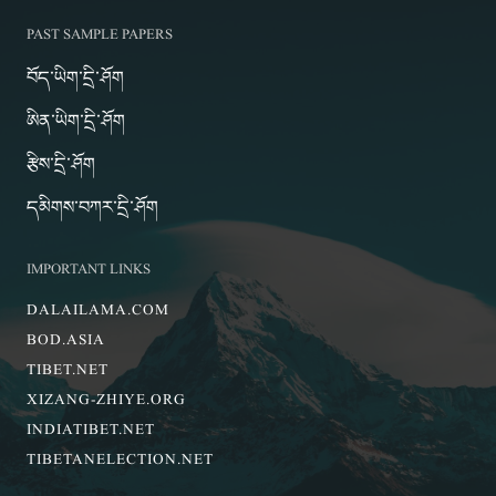
PAST SAMPLE PAPERS
བོད་ཡིག་དྲི་ཤོག
ཨིན་ཡིག་དྲི་ཤོག
རྩིས་དྲི་ཤོག
དམིགས་བཀར་དྲི་ཤོག
IMPORTANT LINKS
DALAILAMA.COM
BOD.ASIA
TIBET.NET
XIZANG-ZHIYE.ORG
INDIATIBET.NET
TIBETANELECTION.NET