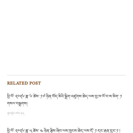
RELATED POST
ཕྱི་ལོ་ ༢༠༢༦ ཟླ་ ༦ ཚེས་ ༡༧ ཉིན་བོད་མིའི་སྒྲིག་འཛུགས་ཆེད་ལས་བྱ་ཁ་ལོ་བ་ས་མིག་ ༡
གསལ་བསྒྲགས།
༢༠༢༦-༠༦-༡༨
ཕྱི་ལོ་ ༢༠༢༦ ཟླ་ ༥ ཚེས་ ༤ ཉིན་རྩིས་ཞིབ་ལས་ཁུངས་ཆེད་ལས་དོ་ ༡ དང་རྒན་དྲུང་༡ །