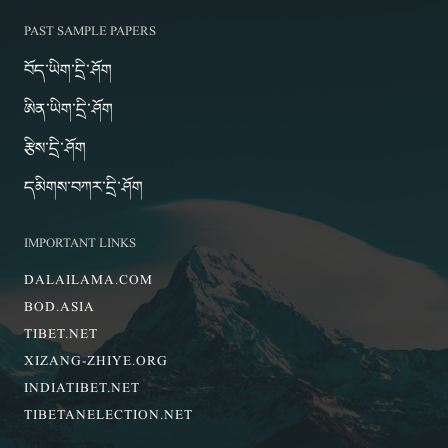
PAST SAMPLE PAPERS
བོད་ཡིག་དྲི་ཤོག
ཨིན་ཡིག་དྲི་ཤོག
རྩིས་དྲི་ཤོག
དམིགས་བཀར་དྲི་ཤོག
IMPORTANT LINKS
DALAILAMA.COM
BOD.ASIA
TIBET.NET
XIZANG-ZHIYE.ORG
INDIATIBET.NET
TIBETANELECTION.NET