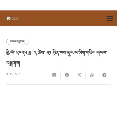
གསལ་བསྒྲགས།
ཕྱི་ལོ་ ༢༠༢༥ ཟླ་ ༣ ཚེས་ ༣༡ ཉིན་ལས་དྲུང་ས་མིག་གཅིག་གསལ་
བསྒྲགས།
༢༠༢༥-༠༣-༣༡