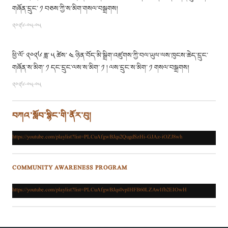
གཞོན་དྲུང་ ༡ བཅས་ཀྱི་ས་མིག་གསལ་བསྒྲགས།
༢༠༢༦-༠༥-༠༥
ཕྱི་ལོ་ ༢༠༢༦ ཟླ་ ༥ ཚེས་ ༤ ཉིན་བོད་མི་སྒྲིག་འཛུགས་ཀྱི་བལ་ཡུལ་ལས་ཁུངས་ཆེད་དྲུང་
གཞོན་ས་མིག་ ༡ དང་དྲུང་ལས་ས་མིག་ ༡ ། ལས་དྲུང་ས་མིག་ ༡ གསལ་བསྒྲགས།
༢༠༢༦-༠༥-༠༥
བཀའ་སློབ་སྙིང་གི་ནོར་བུ།
https://youtube.com/playlist?list=PLCuAfgwBJqs2QugdSzHi-GJAz-iOZJ8wh
COMMUNITY AWARENESS PROGRAM
https://youtube.com/playlist?list=PLCuAfgwBJqs0vpIHFB60LZAwIfb2EIOwH