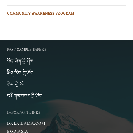
COMMUNITY AWARENESS PROGRAM
PAST SAMPLE PAPERS
བོད་ཡིག་དྲི་ཤོག
ཨིན་ཡིག་དྲི་ཤོག
རྩིས་དྲི་ཤོག
དམིགས་བཀར་དྲི་ཤོག
IMPORTANT LINKS
DALAILAMA.COM
BOD.ASIA