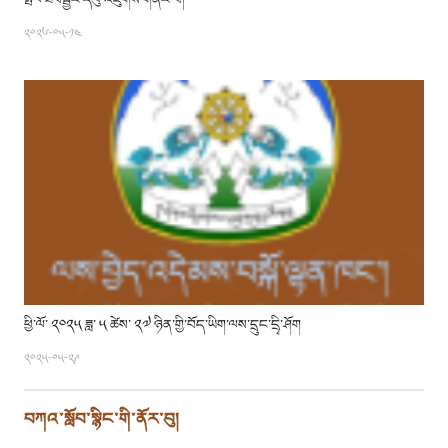
སྤེལ་ཟབསྦྱོང་དབུ་འཛུགས་གནང་བ།
༢༠༢༦-༠༥-༡༤
ཕྱི་ལོ་ ༢༠༢༥ ཟླ་ ༥ ཚེས་ ༢༧ ཉིན་གྱི་བོད་ཡིག་ལས་དྲུང་དྲྭི་ཤོག
༢༠༢༥-༠༥-༢༩
བཀའ་སློབ་སྙིང་གི་ནོར་བུ།