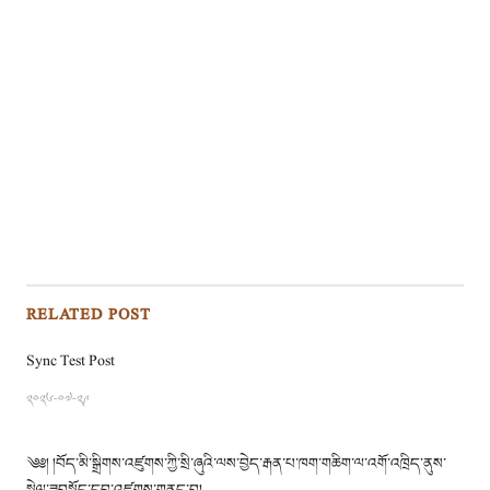
RELATED POST
Sync Test Post
༢༠༢༦-༠༧-༢༩
༄༅། །བོད་མི་སྒྲིགས་འཛུགས་ཀྱི་སྲི་ཞུའི་ལས་བྱེད་རྒན་པ་ཁག་གཆིག་ལ་འགོ་འཁྲིད་ནུས་