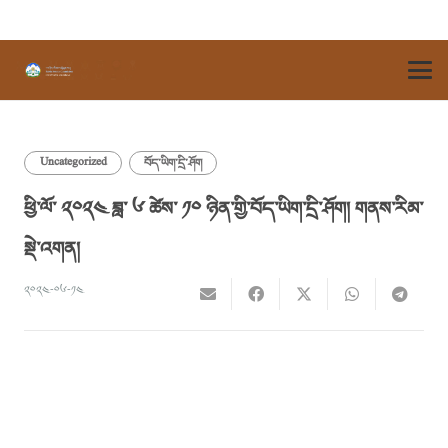
Uncategorized
བོད་ཡིག་དྲི་ཤོག
ཕྱི་ལོ་ ༢༠༢༤ ཟླ་ ༦ ཚེས་ ༡༠ ཉིན་གྱི་བོད་ཡིག་དྲི་ཤོག། གནས་རིམ་
སྡེ་འགན།
༢༠༢༤-༠༦-༡༤