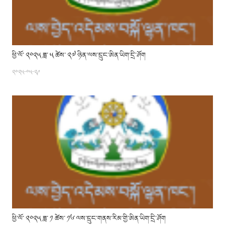
ཕྱི་ལོ་ ༢༠༢༥ ཟླ་ ༥ ཚེས་ ༢༧ ཉིན་ལས་དྲུང་ཨིན་ཡིག་དྲི་ཤོག
༢༠༢༥-༠༥-༢༩
ཕྱི་ལོ་ ༢༠༢༥ ཟླ་ ༡ ཚེས་ ༡༦ ལས་དྲུང་གནས་རིམ་གྱི་ཨིན་ཡིག་དྲི་ཤོག