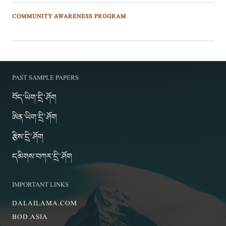
COMMUNITY AWARENESS PROGRAM
PAST SAMPLE PAPERS
བོད་ཡིག་དྲི་ཤོག
ཨིན་ཡིག་དྲི་ཤོག
རྩིས་དྲི་ཤོག
དམིགས་བཀར་དྲི་ཤོག
IMPORTANT LINKS
DALAILAMA.COM
BOD.ASIA