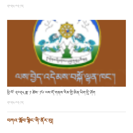
༢༠༢༥-༠༢-༡༢
ཕྱི་ལོ་ ༢༠༢༥ ཟླ་ ༡ ཚེས་ ༡༦ ལས་དོ་གནས་རིམ་གྱི་ཨིན་ཡིག་དྲི་ཤོག
༢༠༢༥-༠༢-༡༢
བཀའ་སློབ་སྙིང་གི་ནོར་བུ།