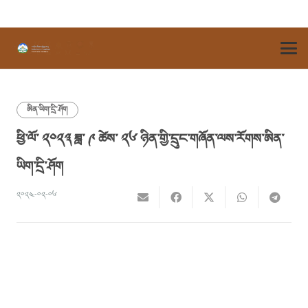
ཨིན་ཡིག་དྲི་ཤོག
ཕྱི་ལོ་ ༢༠༢༣ ཟླ་ ༩ ཚེས་ ༢༦ ཉིན་གྱི་དྲུང་གཞོན་ལས་རོགས་ཨིན་
ཡིག་དྲི་ཤོག
༢༠༢༤-༠༢-༠༦