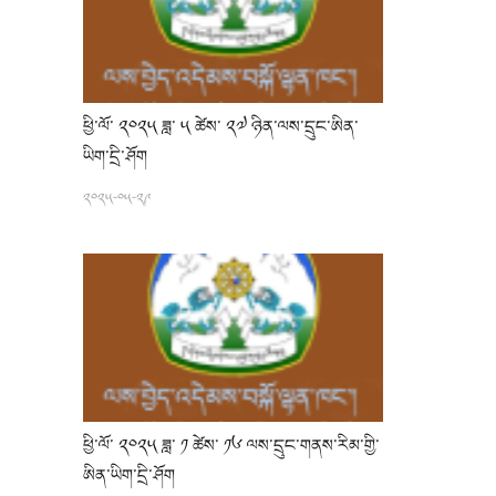
ཕྱི་ལོ་ ༢༠༢༥ ཟླ་ ༥ ཚེས་ ༢༧ ཉིན་ལས་དྲུང་ཨིན་
ཡིག་དྲི་ཤོག
༢༠༢༥-༠༥-༢༩
ཕྱི་ལོ་ ༢༠༢༥ ཟླ་ ༡ ཚེས་ ༡༦ ལས་དྲུང་གནས་རིམ་གྱི་
ཨིན་ཡིག་དྲི་ཤོག