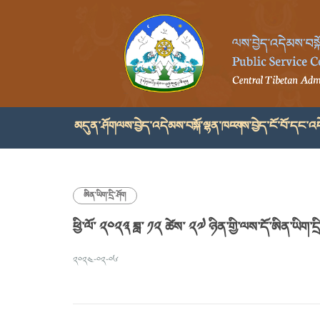
མདུན་ཤོག
ལས་བྱེད་འདེམས་བསྐོ་ལྷན་ཁང་།
ལས་བྱེད་ངོ་བོ་དང་འད
ཨིན་ཡིག་དྲི་ཤོག
ཕྱི་ལོ་ ༢༠༢༣ ཟླ་ ༡༢ ཚེས་ ༢༧ ཉིན་གྱི་ལས་དོ་ཨིན་ཡིག་དྲ
༢༠༢༤-༠༢-༠༦