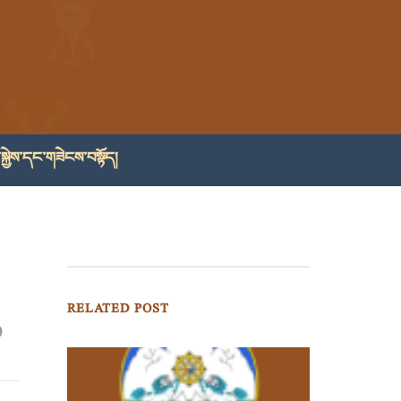
སྐྱེས་དང་གཟེངས་བསྟོད།
RELATED POST