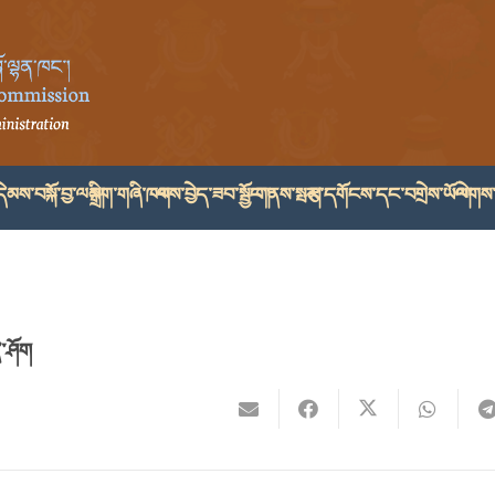
ེམས་བསྐོ་བྱ་ལམ།
སྒྲིག་གཞི་ཁག
ལས་བྱེད་ཟབ་སྦྱོང་།
གནས་སྤར།
རྩ་དགོངས་དང་བགྲེས་ཡོལ།
ལེགས་
ི་ཤོག