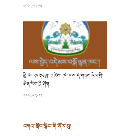
༢༠༢༥-༠༢-༡༢
ཕྱི་ལོ་ ༢༠༢༥ ཟླ་ ༡ ཚེས་ ༡༦ ལས་དོ་གནས་རིམ་གྱི་
ཨིན་ཡིག་དྲི་ཤོག
༢༠༢༥-༠༢-༡༢
བཀའ་སློབ་སྙིང་གི་ནོར་བུ།