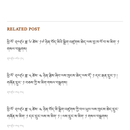
RELATED POST
ཕྱི་ལོ་ ༢༠༢༦ ཟླ་ ༦ ཚེས་ ༡༧ ཉིན་བོད་མིའི་སྒྲིག་འཛུགས་ཆེད་ལས་བྱ་ཁ་ལོ་བ་ས་མིག་ ༡
གསལ་བསྒྲགས།
༢༠༢༦-༠༦-༡༨
ཕྱི་ལོ་ ༢༠༢༦ ཟླ་ ༥ ཚེས་ ༤ ཉིན་རྩིས་ཞིབ་ལས་ཁུངས་ཆེད་ལས་དོ་ ༡ དང་རྒན་དྲུང་༡ །
གཞོན་དྲུང་ ༡ བཅས་ཀྱི་ས་མིག་གསལ་བསྒྲགས།
༢༠༢༦-༠༥-༠༥
ཕྱི་ལོ་ ༢༠༢༦ ཟླ་ ༥ ཚེས་ ༤ ཉིན་བོད་མི་སྒྲིག་འཛུགས་ཀྱི་བལ་ཡུལ་ལས་ཁུངས་ཆེད་དྲུང་
གཞོན་ས་མིག་ ༡ དང་དྲུང་ལས་ས་མིག་ ༡ ། ལས་དྲུང་ས་མིག་ ༡ གསལ་བསྒྲགས།
༢༠༢༦-༠༥-༠༥