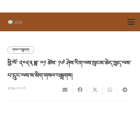
གསལ་བསྒྲགས།
ཕྱི་ལོ་ ༢༠༢༣ ཟླ་ ༠༡ ཚེས་ ༡༧ ཤེས་རིག་ལས་ཁུངས་ཆེད་ཁྱད་ལས་
པ་དྲུང་ལས་ས་མིག་གསལ་བསྒྲགས།
༢༠༢༤-༠༡-༡༧