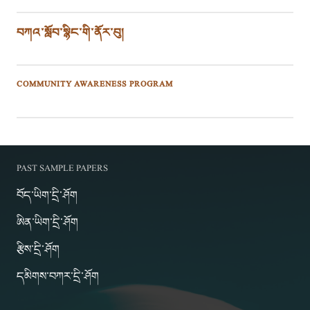
བཀའ་སློབ་སྙིང་གི་ནོར་བུ།
COMMUNITY AWARENESS PROGRAM
PAST SAMPLE PAPERS
བོད་ཡིག་དྲི་ཤོག
ཨིན་ཡིག་དྲི་ཤོག
རྩིས་དྲི་ཤོག
དམིགས་བཀར་དྲི་ཤོག