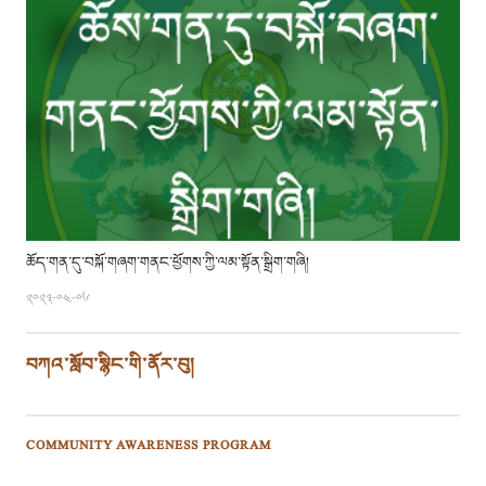
ཆོད་གན་དུ་བསྐོ་གཞག་གནང་ཕྱོགས་ཀྱི་ལམ་སྟོན་སྒྲིག་གཞི།
༢༠༢༣-༠༤-༠༦
བཀའ་སློབ་སྙིང་གི་ནོར་བུ།
COMMUNITY AWARENESS PROGRAM