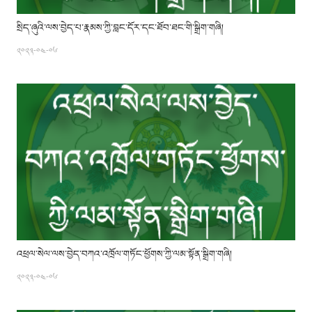
སྲིད་ཞུའི་ལས་བྱེད་པ་རྣམས་ཀྱི་བླང་དོར་དང་ཐོབ་ཐང་གི་སྒྲིག་གཞི།
༢༠༢༣-༠༤-༠༦
འཕྲལ་སེལ་ལས་བྱེད་བཀའ་འཁྲོལ་གཏོང་ཕྱོགས་ཀྱི་ལམ་སྟོན་སྒྲིག་གཞི།
༢༠༢༣-༠༤-༠༦