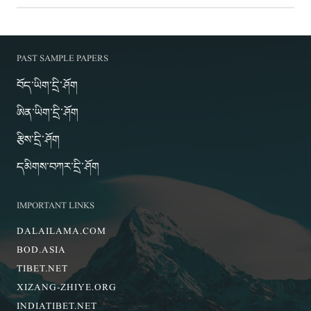
PAST SAMPLE PAPERS
བོད་ཡིག་དྲི་ཤོག
ཨིན་ཡིག་དྲི་ཤོག
རྩིས་དྲི་ཤོག
དམིགས་བཀར་དྲི་ཤོག
IMPORTANT LINKS
DALAILAMA.COM
BOD.ASIA
TIBET.NET
XIZANG-ZHIYE.ORG
INDIATIBET.NET