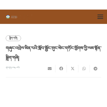
སྒྲིག་གཞི།
གཞུང་འབྲེལ་མིན་པའི་སློབ་སྦྱོང་གུང་སེང་གཏོང་ཕྱོགས་ཀྱི་ལམ་སྟོན་
སྒྲིག་གཞི།
༢༠༢༣-༠༤-༠༦