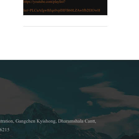
https://youtube.com/playlist?
list=PLCuAfgwBJqs0vpIHFB60LZAwIfb2EIOwH
stration, Gangchen Kyishong, Dharamshala Cantt,
76215