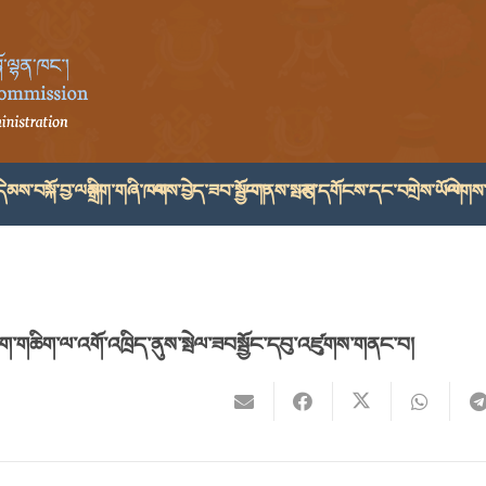
ེམས་བསྐོ་བྱ་ལམ།
སྒྲིག་གཞི་ཁག
ལས་བྱེད་ཟབ་སྦྱོང་།
གནས་སྤར།
རྩ་དགོངས་དང་བགྲེས་ཡོལ།
ལེགས་
་པ་ཁག་གཆིག་ལ་འགོ་འཁྲིད་ནུས་སྤེལ་ཟབསྦྱོང་དབུ་འཛུགས་གནང་བ།