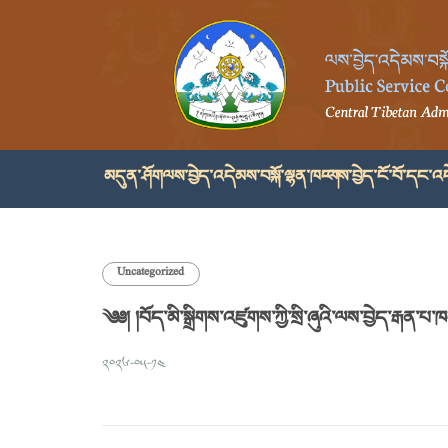
མདུན་ཤོག
ལས་བྱེད་འདེམས་བསྐོ་ལྷན་ཁང་།
ལས་བྱེད་ངོ་བོ་དང་འད
Uncategorized
༄༅། །བོད་མི་སྒྲིགས་འཛུགས་ཀྱི་སྲི་ཞུའི་ལས་བྱེད་རྒན
༢༠༢༦-༠༥-༡༤