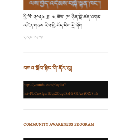
ཕྱི་ལོ་ ༢༠༢༤ ཟླ་ ༤ ཚེས་ ༡༠ ཉིན་སྡེ་ཚན་འགན་
འཛིན་གནས་རིམ་གྱི་བོད་ཡིག་དྲི་ཤོག
༢༠༢༤-༠༥-༠༩
བཀའ་སློབ་སྙིང་གི་ནོར་བུ།
https://youtube.com/playlist?
list=PLCuAfgwBJqs2QugdSzHi-GJAz-iOZJ8wh
COMMUNITY AWARENESS PROGRAM