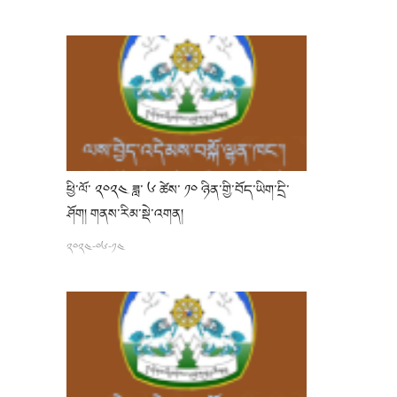
ཕྱི་ལོ་ ༢༠༢༤ ཟླ་ ༦ ཚེས་ ༡༠ ཉིན་གྱི་བོད་ཡིག་དྲི་
ཤོག། གནས་རིམ་སྡེ་འགན།
༢༠༢༤-༠༦-༡༤