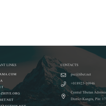
ANT LINKS
CONTACTS
psc@tibet.net
LAMA.COM
IA
+018923-10846
ET
Central Tibetan Admini
-ZHIYE.ORG
District Kangra, Pin: 1
BET.NET