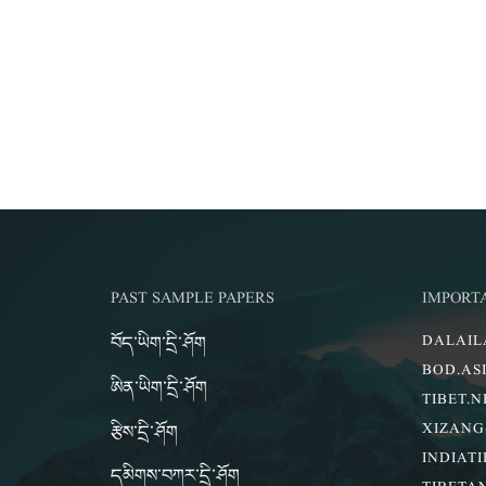
PAST SAMPLE PAPERS
IMPORT
བོད་ཡིག་དྲི་ཤོག
DALAI
BOD.AS
ཨིན་ཡིག་དྲི་ཤོག
TIBET.N
རྩིས་དྲི་ཤོག
XIZANG
INDIATI
དམིགས་བཀར་དྲི་ཤོག