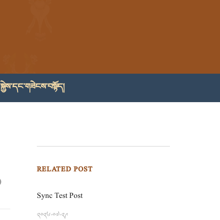
སྐྱེས་དང་གཟེངས་བསྟོད།
RELATED POST
Sync Test Post
༢༠༢༦-༠༧-༢༩