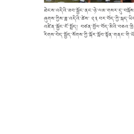
ཐེངས་འདིའི་ཟབ་སྦྱོང་ནང་ཉེ་ལམ་གསར་དུ་བསྐོས་པ
ཞུགས་ཀྱིས་ཟླ་འདིའི་ཚེས་ ༢༣ བར་བོད་ཀྱི་སྐད་ཡིག
འཛིན་སྐྱོང་ངོ་སྤྲོད། བཙན་བྱོལ་བོད་མིའི་བཅའ་ཁྲ
རིགས་བེད་སྤྱོད་སོགས་ཀྱི་སྐོར་སློབ་སྟོན་གནང་གི