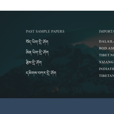
PAST SAMPLE PAPERS
IMPORT
བོད་ཡིག་དྲི་ཤོག
DALAI
BOD.AS
ཨིན་ཡིག་དྲི་ཤོག
TIBET.N
རྩིས་དྲི་ཤོག
XIZANG
INDIATI
དམིགས་བཀར་དྲི་ཤོག
TIBETA