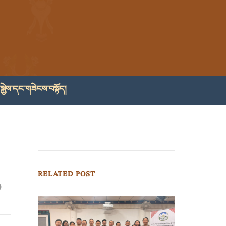
སྐྱེས་དང་གཟེངས་བསྟོད།
RELATED POST