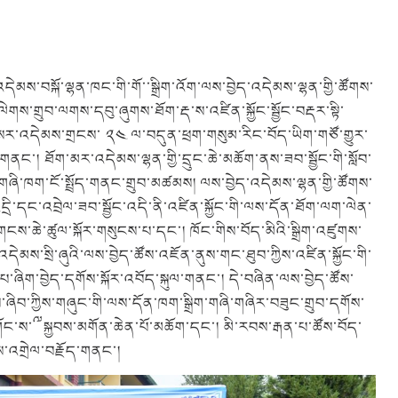
འདེམས་བསྐོ་ལྷན་ཁང་གི་གོ་་སྒྲིག་འོག་ལས་བྱེད་འདེམས་ལྷན་གྱི་ཚོགས་
གས་གྲུབ་ལགས་དབུ་ཞུགས་ཐོག་རྡ་ས་འཛིན་སྐྱོང་སྦྱོང་བརྡར་སྟི་
་གསར་འདེམས་གྲངས་ ༢༤ ལ་བདུན་ཕྲག་གསུམ་རིང་བོད་ཡིག་གཙོ་གྱུར་
གནང་། ཐོག་མར་འདེམས་ལྷན་གྱི་དྲུང་ཆེ་མཆོག་ནས་ཟབ་སྦྱོང་གི་སློབ་
ག་གཞི་ཁག་ངོ་སྤྲོད་གནང་གྲུབ་མཚམས། ལས་བྱེད་འདེམས་ལྷན་གྱི་ཚོགས་
་དང་འབྲེལ་ཟབ་སྦྱོང་འདི་ནི་འཛིན་སྐྱོང་གི་ལས་དོན་ཐོག་ལག་ལེན་
ངས་ཆེ་ཚུལ་སྐོར་གསུངས་པ་དང་། ཁོང་གིས་བོད་མིའི་སྒྲིག་འཛུགས་
ེམས་སྲི་ཞུའི་ལས་བྱེད་ཚོས་འཇོན་ནུས་གང་ཐུབ་ཀྱིས་འཛིན་སྐྱོང་གི་
ཞིག་བྱེད་དགོས་སྐོར་འབོད་སྐུལ་གནང་། དེ་བཞིན་ལས་བྱེད་ཚོས་
གས་ཞིབ་ཀྱིས་གཞུང་གི་ལས་དོན་ཁག་སྒྲིག་གཞི་གཞིར་བཟུང་གྲུབ་དགོས་
གོང་ས་༸སྐྱབས་མགོན་ཆེན་པོ་མཆོག་དང་། མི་རབས་རྒན་པ་ཚོས་བོད་
གས་འགྲེལ་བརྗོད་གནང་།