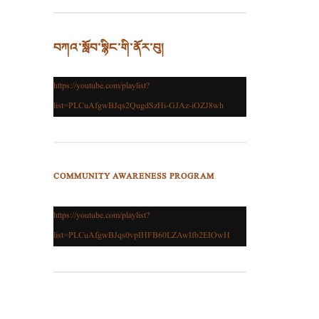
བཀའ་སློབ་སྙིང་གི་ནོར་བུ།
https://youtube.com/playlist?
list=PLCuAfgwBJqs2QugdSzHi-GJAz-iOZJ8wh
COMMUNITY AWARENESS PROGRAM
https://youtube.com/playlist?
list=PLCuAfgwBJqs0vpIHFB60LZAwIfb2EIOwH