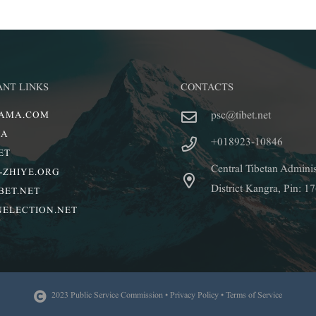
ANT LINKS
CONTACTS
psc@tibet.net
LAMA.COM
IA
+018923-10846
ET
Central Tibetan Admini
-ZHIYE.ORG
District Kangra, Pin: 1
BET.NET
NELECTION.NET
2023 Public Service Commission • Privacy Policy • Terms of Service