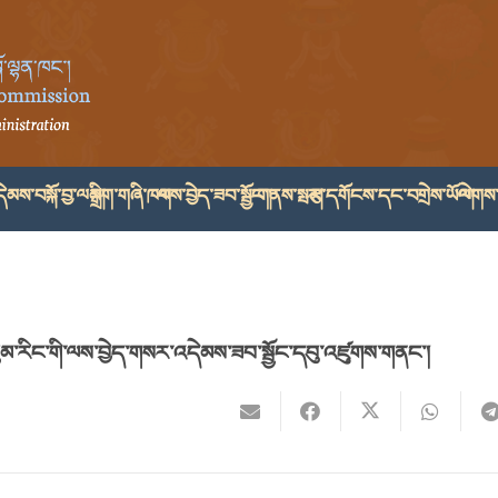
ེམས་བསྐོ་བྱ་ལམ།
སྒྲིག་གཞི་ཁག
ལས་བྱེད་ཟབ་སྦྱོང་།
གནས་སྤར།
རྩ་དགོངས་དང་བགྲེས་ཡོལ།
ལེགས་
སུམ་རིང་གི་ལས་བྱེད་གསར་འདེམས་ཟབ་སྦྱོང་དབུ་འཛུགས་གནང་།