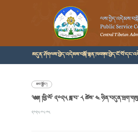
མདུན་ཤོག
ལས་བྱེད་འདེམས་བསྐོ་ལྷན་ཁང་།
ལས་བྱེད་ངོ་བོ་དང་འད
ཟབ་སྦྱོང་།
༄༅། །ཕྱི་ལོ་ ༢༠༢༥ ཟླ་བ་ ༨ ཚེས་ ༤ ཉིན་བདུན་ཕྲག་ག
༢༠༢༥-༠༨-༠༥