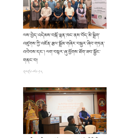
ལས་བྱེད་འདེམས་བསྐོ་ལྷན་ཁང་ནས་བོད་མི་སྒྲིག་
འཛུགས་ཀྱི་འཇོན་རྩལ་སྒྲོམ་གཞིར་བསྐྱར་ཞིབ་གཏན་
འབེབས་དང་། ལག་བསྟར་ཞུ་ཕྱོགས་ཐོག་ཟབ་སྦྱོང་
གནང་བ།
༢༠༢༦-༠༦-༡༨