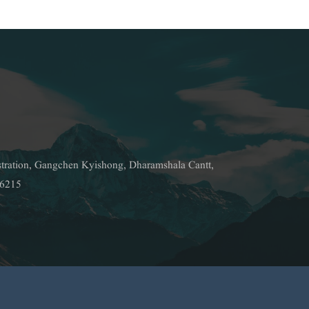
stration, Gangchen Kyishong, Dharamshala Cantt,
76215