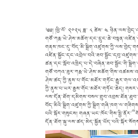
༄༅། །ཕྱི་ལོ་ ༢༠༢༥ ཟླ་ ༨ ཚེས་ ༤ ཉིན་ལས་བྱེད་
གཙོ་ཀརྨ་ཡེ་ཤེས་མཆོག་དང་དྲུང་ཆེ་བསྟན་འཛིན་ལེ
གནས་ཁང་དུ་བོད་མི་སྒྲིག་འཛུགས་ཀྱི་ལས་བྱེད
འཛིན་སྐྱོང་དང་འབྲེལ་བའི་ཟབ་སྦྱོང་དབུ་འཛུགས་
ཚན་དང་སློབ་འཁྲིད་པ་དེ་བཞིན་ཟབ་སྦྱོང་གི་སྒྲི
གཙོ་བཀའ་ཟུར་ཀརྨ་ཡེ་ཤེས་མཆོག་གིས་འཚམས་འདྲི
ཤེས་ཚད་ཀྱི་ནུས་པ་གོང་མཐོར་གཏོང་རྒྱུར་གལ་འག
ཀྱི་ནུས་པ་ཡར་རྒྱས་གོང་མཐོར་གཏོང་ཆེད། གསར་འད
ལས་དོན་ཐོག་དམིགས་བསལ་གྲུབ་འབྲས་ཐོན་ཐུབ་པ་
བོད་མིའི་སྒྲིག་འཛུགས་ཀྱི་སྒྲིག་གཞི་ཁག་ལ་གཟི
པའི་སྐོར་གསུངས། གཞན་ཡང་ཁོང་གིས་སྤྱི་ནོར་༸
དོན་ཐོག་སྐུ་ལས་ཚད་མེད་སྐྱོན་ཡོད་པའི་སྐོར་སོ