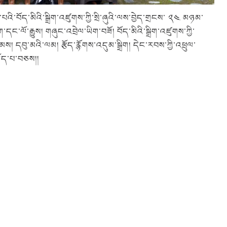
འི་བོད་མིའི་སྒྲིག་འཛུགས་ཀྱི་སྲི་ཞུའི་ལས་བྱེད་གྲངས་ ༢༤ མཉམ་
་དང་ལོ་རྒྱུས། གཞུང་འབྲེལ་ཡིག་བཟོ། བོད་མིའི་སྒྲིག་འཛུགས་ཀྱི་
ིམས། དབུ་མའི་ལམ། རྩོད་རྙོགས་འདུམ་སྒྲིག། དེང་རབས་ཀྱི་འཕྲུལ་
་ཡོད་པ་བཅས།།