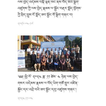
ལས་བྱེད་འདེམས་བསྐོ་ལྷན་ཁང་ནས་བོད་མིའི་སྒྲིག་
འཛུགས་ཀྱི་ལས་བྱེད་རྣམས་ལ་སྦྱོང་བརྡར་སྤྲོད་ཕྱོགས་
ཀྱི་སྲིད་བྱུས་ངོ་སྤྲོད་ཟབ་སྦྱོང་གོ་སྒྲིག་གནང་བ།
༢༠༢༦-༠༤-༡༧
༄༅། །ཕྱི་ལོ་ ༢༠༢༤ ཟླ་ ༡༡ ཚེས་ ༤ ཉིན་ལས་བྱེད་
གསར་འདེམས་རྣམས་ལ་བོད་ཡིག་གཙོ་གྱུར་འཛིན་
སྐྱོང་དང་འབྲེ་བའི་ཟབ་སྦྱོང་དབུ་འཛུགས་གནང་།
༢༠༢༤-༡༡-༠༤